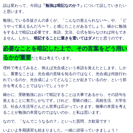
話は変わって、今回は
「勉強は暗記なのか？」
について話していきたい
と思います。
勉強している生徒さんの多くが、「こんなの覚えられない〜」や、「ど
うやって覚えるんだろ〜？」と感じたことがあるでしょう。確かに勉強
をする上で暗記は必要です。単語、文法、公式を知らなければ何もでき
ません。しかし、
暗記することに重きを置いてはダメ
だと思うのです。
必要なことを暗記した上で、その言葉をどう用い
るかが重要
だと私は考えています。
理科で考えてみると、例えば光合成という単語を覚えたとします。しか
し、重要なことは、光合成の意味を知るのではなく、光合成は何故行わ
れているのか、光合成によってどんなことが起きているのか、という部
分を考えることではないでしょうか？
確かに、受験勉強において暗記することは大事であるから、その語句を
覚えることに努力しがちです。けれど、受験の後に、高校生活、大学生
活、社会人生活等どんどん世界は広がっていきます。物事の本質を考え
ることが勉強の本質なのではないのか、と私は思います。
なので、「なんでこうなるの？」といった質問、大歓迎です！
いよいよ冬期講習も始まりました。一緒に頑張っていきましょう！