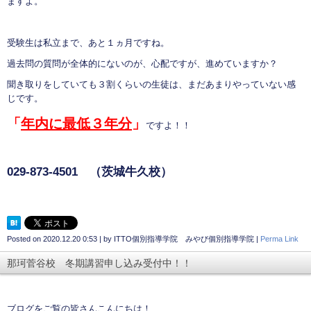
ますよ。
受験生は私立まで、あと１ヵ月ですね。
過去問の質問が全体的にないのが、心配ですが、進めていますか？
聞き取りをしていても３割くらいの生徒は、まだあまりやっていない感
じです。
「
年内に最低３年分
」
ですよ！！
029-873-4501
（茨城牛久校）
Posted on
2020.12.20 0:53
|
by
ITTO個別指導学院 みやび個別指導学院
|
Perma Link
那珂菅谷校 冬期講習申し込み受付中！！
ブログをご覧の皆さんこんにちは！