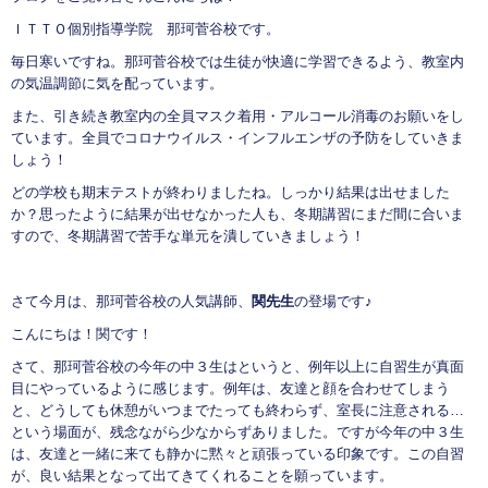
ＩＴＴＯ個別指導学院 那珂菅谷校です。
毎日寒いですね。那珂菅谷校では生徒が快適に学習できるよう、教室内
の気温調節に気を配っています。
また、引き続き教室内の全員マスク着用・アルコール消毒のお願いをし
ています。全員でコロナウイルス・インフルエンザの予防をしていきま
しょう！
どの学校も期末テストが終わりましたね。しっかり結果は出せました
か？思ったように結果が出せなかった人も、冬期講習にまだ間に合いま
すので、冬期講習で苦手な単元を潰していきましょう！
さて今月は、那珂菅谷校の人気講師、
関先生
の登場です♪
こんにちは！関です！
さて、那珂菅谷校の今年の中３生はというと、例年以上に自習生が真面
目にやっているように感じます。例年は、友達と顔を合わせてしまう
と、どうしても休憩がいつまでたっても終わらず、室長に注意される…
という場面が、残念ながら少なからずありました。ですが今年の中３生
は、友達と一緒に来ても静かに黙々と頑張っている印象です。この自習
が、良い結果となって出てきてくれることを願っています。