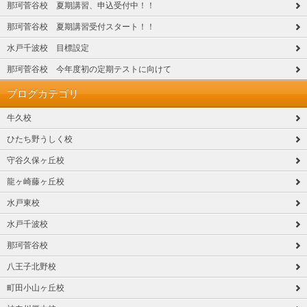
那珂菅谷校 夏期講習、申込受付中！！
那珂菅谷校 夏期講習受付スタート！！
水戸千波校 目標設定
那珂菅谷校 今年度初の定期テストに向けて
ブログカテゴリ
牛久校
ひたち野うしく校
守谷久保ヶ丘校
龍ヶ崎藤ヶ丘校
水戸東校
水戸千波校
那珂菅谷校
八王子北野校
町田小山ヶ丘校