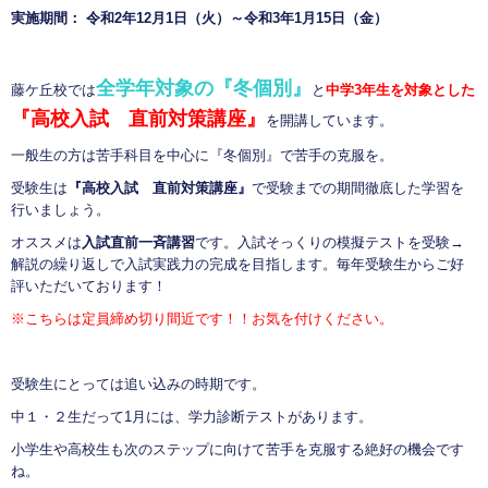
実施期間： 令和2年12月1日（火）～令和3年1月15日（金）
全学年対象の『冬個別』
藤ケ丘校では
と
中学3年生を対象とした
『高校入試 直前対策講座』
を開講しています。
一般生の方は苦手科目を中心に『冬個別』で苦手の克服を。
受験生は
『高校入試 直前対策講座』
で受験までの期間徹底した学習を
行いましょう。
オススメは
入試直前一斉講習
です。入試そっくりの模擬テストを受験→
解説の繰り返しで入試実践力の完成を目指します。毎年受験生からご好
評いただいております！
※こちらは定員締め切り間近です！！お気を付けください。
受験生にとっては追い込みの時期です。
中１・２生だって1月には、学力診断テストがあります。
小学生や高校生も次のステップに向けて苦手を克服する絶好の機会です
ね。