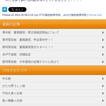
Posted on
2021.05.06 6:19
|
by
ITTO個別指導学院 みやび個別指導学院
|
Perma Link
最新の記事
厚木校 夏期講習・県立高校説明会について
那珂菅谷校 夏期講習、申込受付中！！
那珂菅谷校 夏期講習受付スタート！！
水戸千波校 目標設定
那珂菅谷校 今年度初の定期テストに向けて
ブログカテゴリ
牛久校
ひたち野うしく校
守谷久保ヶ丘校
龍ヶ崎藤ヶ丘校