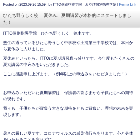
Posted on
2023.09.26 15:59
|
by
ITTO個別指導学院 みやび個別指導学院
|
Perma Link
ひたち野うしく校 夏休み、夏期講習が本格的にスタートしまし
た！
ITTO個別指導学院 ひたち野うしく 鈴木です。
塾生の通っているひたち野うしく中学校や土浦第三中学校では、本日か
ら夏休みに入りました。
夏休みといったら、ITTOは夏期講習真っ盛りです。今年度もたくさんの
夏期講習の申込みをいただきました。
ここに感謝申し上げます。（例年以上の申込みをいただきました！）
お申込みいただいた夏期講習は、保護者の皆さまから子供たちへの期待
の現れです。
我々も、子供たちが背負う大きな期待をともに背負い、理想の未来を実
現します。
暑さの厳しい夏です。コロナウィルスの感染流行もあります。心と身体
をいたわることを忘れずに。