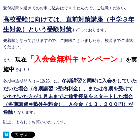
受付期間を過ぎてのお申し込みはできませんので、ご注意ください。
高校受験に向けては、直前対策講座（中学３年
生対象）という受験対策
も行っております。
先着順となっておりますので、ご興味ございましたら、校舎までご連絡
ください。
「入会金無料キャンペーン」
現在
を実
また、
施中
です！！
冬期講習と同時に入会をしていた
冬期申込期間内（～12/26）に、
だいた場合（冬期講習⇒塾内料金）、または冬期を受けて
いただいた方が１月末までに通常授業をスタートした場合
（冬期講習⇒塾外生料金）、入会金（１３，２００円）が
免除
となります。
以上、よろしくお願いいたします。