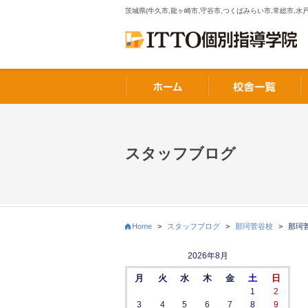
茨城県(牛久市,龍ヶ崎市,守谷市,つくばみらい市,常総市,水戸
スタッフブログ
Home
>
スタッフブログ
>
那珂菅谷校
>
那珂
2026年8月
月
火
水
木
金
土
日
1
2
3
4
5
6
7
8
9