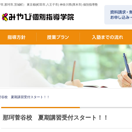
市,那珂市,茨城町） 東京都(町田市,八王子市) 神奈川県(厚木市) 個別指導塾
菅谷校 夏期講習受付スタート！！
那珂菅谷校 夏期講習受付スタート！！