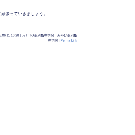
に頑張っていきましょう。
5.06.11 16:28
|
by
ITTO個別指導学院 みやび個別指
導学院
|
Perma Link