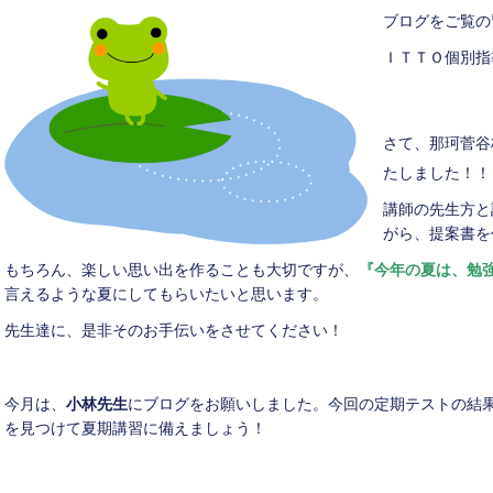
ブログをご覧の
ＩＴＴＯ個別指
さて、那珂菅谷
たしました！！
講師の先生方と
がら、提案書を
もちろん、楽しい思い出を作ることも大切ですが、
『今年の夏は、勉
言えるような夏にしてもらいたいと思います。
先生達に、是非そのお手伝いをさせてください！
今月は、
小林先生
にブログをお願いしました。今回の定期テストの結
を見つけて夏期講習に備えましょう！