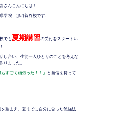
皆さんこんにちは！
導学院 那珂菅谷校です。
夏期講習
校でも
の受付をスタートい
！
話し合い、生徒一人ひとりのことを考えな
作りました。
強もすごく頑張った！！』
と自信を持って
果を踏まえ、夏までに自分に合った勉強法