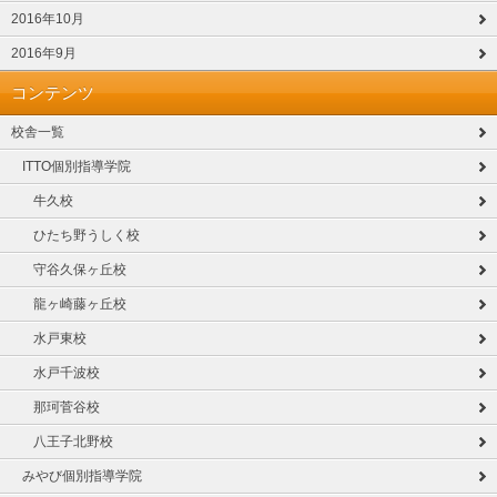
2016年10月
2016年9月
コンテンツ
校舎一覧
ITTO個別指導学院
牛久校
ひたち野うしく校
守谷久保ヶ丘校
龍ヶ崎藤ヶ丘校
水戸東校
水戸千波校
那珂菅谷校
八王子北野校
みやび個別指導学院