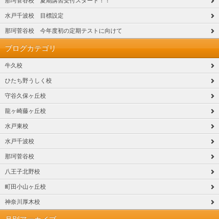
那珂菅谷校 夏期講習受付スタート！！
水戸千波校 目標設定
那珂菅谷校 今年度初の定期テストに向けて
ブログカテゴリ
牛久校
ひたち野うしく校
守谷久保ヶ丘校
龍ヶ崎藤ヶ丘校
水戸東校
水戸千波校
那珂菅谷校
八王子北野校
町田小山ヶ丘校
神奈川厚木校