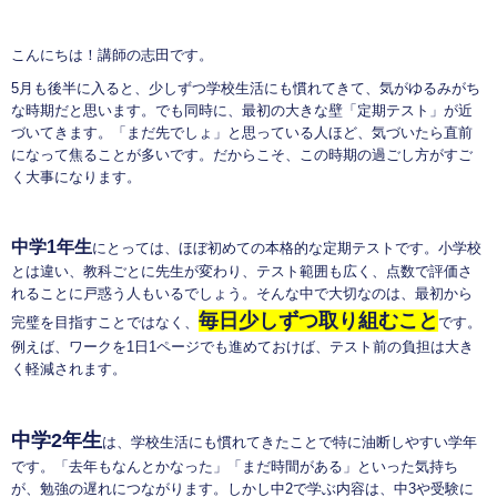
こんにちは！講師の志田です。
5月も後半に入ると、少しずつ学校生活にも慣れてきて、気がゆるみがち
な時期だと思います。でも同時に、最初の大きな壁「定期テスト」が近
づいてきます。「まだ先でしょ」と思っている人ほど、気づいたら直前
になって焦ることが多いです。だからこそ、この時期の過ごし方がすご
く大事になります。
中学1年生
にとっては、ほぼ初めての本格的な定期テストです。小学校
とは違い、教科ごとに先生が変わり、テスト範囲も広く、点数で評価さ
れることに戸惑う人もいるでしょう。そんな中で大切なのは、最初から
毎日少しずつ取り組むこと
完璧を目指すことではなく、
です。
例えば、ワークを1日1ページでも進めておけば、テスト前の負担は大き
く軽減されます。
中学2年生
は、学校生活にも慣れてきたことで特に油断しやすい学年
です。「去年もなんとかなった」「まだ時間がある」といった気持ち
が、勉強の遅れにつながります。しかし中2で学ぶ内容は、中3や受験に