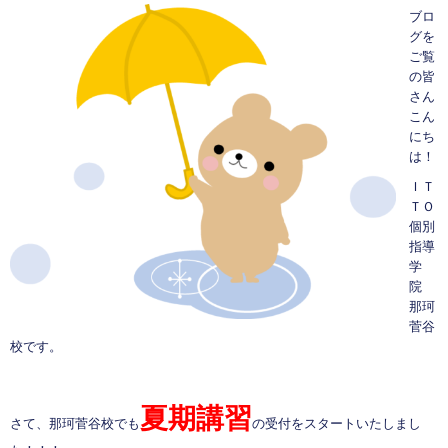
ブロ
グを
ご覧
の皆
さん
こん
にち
は！
ＩＴ
ＴＯ
個別
指導
学
院
那珂
菅谷
校です。
夏期講習
さて、那珂菅谷校でも
の受付をスタートいたしまし