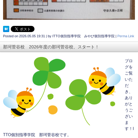
Posted on
2026.05.05 19:31
|
by
ITTO個別指導学院 みやび個別指導学院
|
Perma Link
那珂菅谷校 2026年度の那珂菅谷校、スタート！
ブロ
グを
ご覧
いた
だ
き、
あり
がと
うご
ざい
ま
す！I
TTO個別指導学院 那珂菅谷校です。