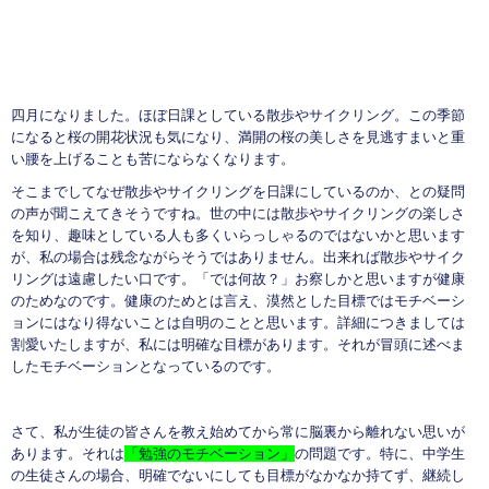
四月になりました。ほぼ日課としている散歩やサイクリング。この季節
になると桜の開花状況も気になり、満開の桜の美しさを見逃すまいと重
い腰を上げることも苦にならなくなります。
そこまでしてなぜ散歩やサイクリングを日課にしているのか、との疑問
の声が聞こえてきそうですね。世の中には散歩やサイクリングの楽しさ
を知り、趣味としている人も多くいらっしゃるのではないかと思います
が、私の場合は残念ながらそうではありません。出来れば散歩やサイク
リングは遠慮したい口です。「では何故？」お察しかと思いますが健康
のためなのです。健康のためとは言え、漠然とした目標ではモチベーシ
ョンにはなり得ないことは自明のことと思います。詳細につきましては
割愛いたしますが、私には明確な目標があります。それが冒頭に述べま
したモチベーションとなっているのです。
さて、私が生徒の皆さんを教え始めてから常に脳裏から離れない思いが
あります。それは
「勉強のモチベーション」
の問題です。特に、中学生
の生徒さんの場合、明確でないにしても目標がなかなか持てず、継続し