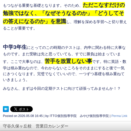
ただこなすだけの
もつながる重要な基礎となります。そのため、
勉強ではなく、「なぜそうなるのか」「どうしてそ
の答えになるのか」を意識
し、理解を深める学習へと切り替え
ることが重要です。
中学3年生
にとってのこの時期のテストは、内申に関わる特に大事な
ものです。まだ受験は先と思っていても、すでに勝負は始まっていま
苦手を放置しない事
す。ここで大事なのは、
です。特に英語・数
学は積み重ねなので、今わからないところをそのままにすると後で一気
にきつくなります。完璧でなくていいので、一つずつ基礎を積み重ねて
いきましょう。
みなさん、まずは今回の定期テストに向けて頑張ってみませんか！？
Posted on
2026.05.08 16:45
|
by
ITTO個別指導学院 みやび個別指導学院
|
Perma Link
守谷久保ヶ丘校 営業日カレンダー