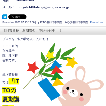
電話： 046-206-5014
メール： miyabi1401atsugi@wing.ocn.ne.jp
Posted on
2026.07.13 17:56
|
by
ITTO個別指導学院 みやび個別指導学院
|
Perma Link
那珂菅谷校 夏期講習、申込受付中！！
ブログをご覧の皆さんこんにちは！
ＩＴＴＯ個
別指導学
院 那珂菅
谷校です。
那珂菅谷校
『
IT
では
TO
の
夏期講