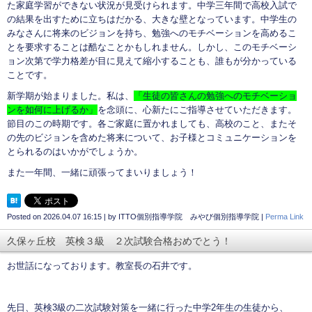
た家庭学習ができない状況が見受けられます。中学三年間で高校入試で
の結果を出すために立ちはだかる、大きな壁となっています。中学生の
みなさんに将来のビジョンを持ち、勉強へのモチベーションを高めるこ
とを要求することは酷なことかもしれません。しかし、このモチベーシ
ョン次第で学力格差が目に見えて縮小することも、誰もが分かっている
ことです。
新学期が始まりました。私は、
「生徒の皆さんの勉強へのモチベーショ
ンを如何に上げるか」
を念頭に、心新たにご指導させていただきます。
節目のこの時期です。各ご家庭に置かれましても、高校のこと、またそ
の先のビジョンを含めた将来について、お子様とコミュニケーションを
とられるのはいかがでしょうか。
また一年間、一緒に頑張ってまいりましょう！
Posted on
2026.04.07 16:15
|
by
ITTO個別指導学院 みやび個別指導学院
|
Perma Link
久保ヶ丘校 英検３級 ２次試験合格おめでとう！
お世話になっております。教室長の石井です。
先日、英検
3
級の二次試験対策を一緒に行った中学
2
年生の生徒から、