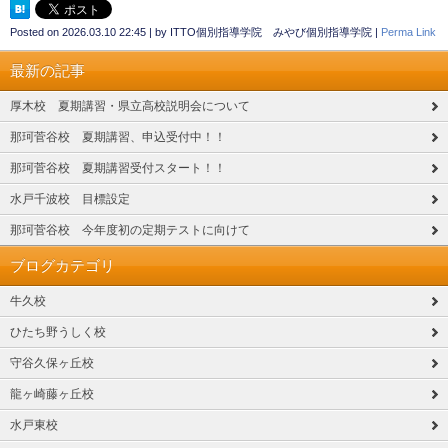
Posted on
2026.03.10 22:45
|
by
ITTO個別指導学院 みやび個別指導学院
|
Perma Link
最新の記事
厚木校 夏期講習・県立高校説明会について
那珂菅谷校 夏期講習、申込受付中！！
那珂菅谷校 夏期講習受付スタート！！
水戸千波校 目標設定
那珂菅谷校 今年度初の定期テストに向けて
ブログカテゴリ
牛久校
ひたち野うしく校
守谷久保ヶ丘校
龍ヶ崎藤ヶ丘校
水戸東校