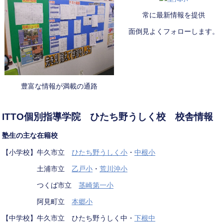
常に最新情報を提供
面倒見よくフォローします。
豊富な情報が満載の通路
ITTO個別指導学院 ひたち野うしく校 校舎情報
塾生の主な在籍校
【小学校】牛久市立
ひたち野うしく小
・
中根小
土浦市立
乙戸小
・
荒川沖小
つくば市立
茎崎第一小
阿見町立
本郷小
【中学校】牛久市立 ひたち野うしく中・
下根中