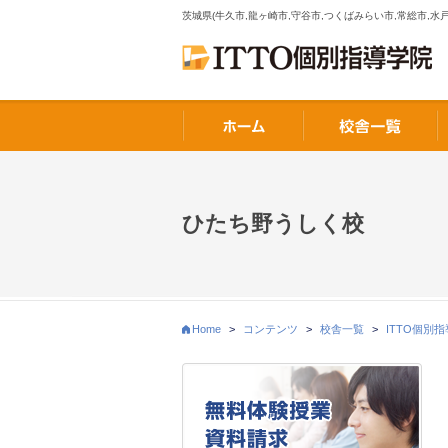
茨城県(牛久市,龍ヶ崎市,守谷市,つくばみらい市,常総市,水戸
ひたち野うしく校
Home
>
コンテンツ
>
校舎一覧
>
ITTO個別