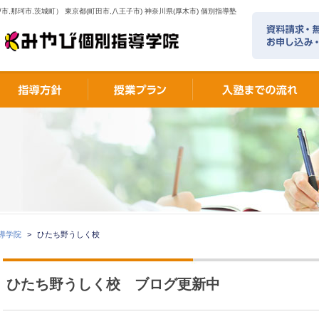
市,那珂市,茨城町） 東京都(町田市,八王子市) 神奈川県(厚木市) 個別指導塾
指導学院
>
ひたち野うしく校
ひたち野うしく校 ブログ更新中