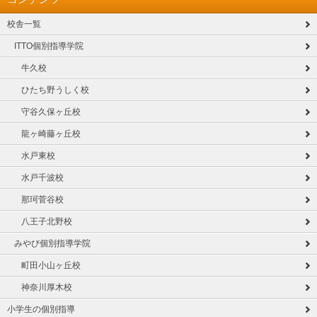
校舎一覧
ITTO個別指導学院
牛久校
ひたち野うしく校
守谷久保ヶ丘校
龍ヶ崎藤ヶ丘校
水戸東校
水戸千波校
那珂菅谷校
八王子北野校
みやび個別指導学院
町田小山ヶ丘校
神奈川厚木校
小学生の個別指導