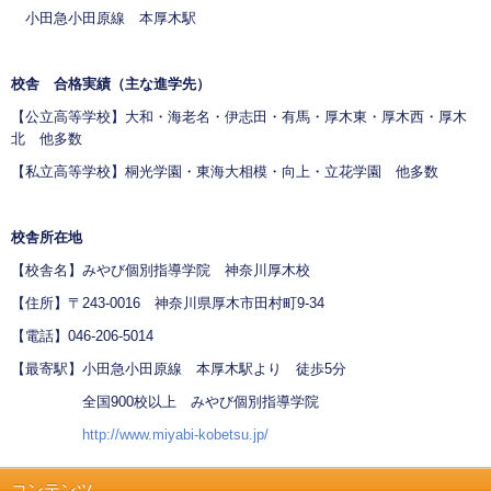
小田急小田原線 本厚木駅
校舎 合格実績（主な進学先）
【公立高等学校】大和・海老名・伊志田・有馬・厚木東・厚木西・厚木
北 他多数
【私立高等学校】桐光学園・東海大相模・向上・立花学園 他多数
校舎所在地
【校舎名】みやび個別指導学院 神奈川厚木校
【住所】〒243-0016 神奈川県厚木市田村町9-34
【電話】046-206-5014
【最寄駅】小田急小田原線 本厚木駅より 徒歩5分
全国900校以上 みやび個別指導学院
http://www.miyabi-kobetsu.jp/
コンテンツ