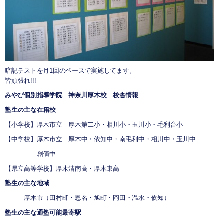
暗記テストを月1回のペースで実施してます。
皆頑張れ!!!
みやび個別指導学院 神奈川厚木校 校舎情報
塾生の主な在籍校
【小学校】厚木市立 厚木第二小・相川小・玉川小・毛利台小
【中学校】厚木市立 厚木中・依知中・南毛利中・相川中・玉川中
創価中
【県立高等学校】厚木清南高・厚木東高
塾生の主な地域
厚木市（田村町・恩名・旭町・岡田・温水・依知）
塾生の主な通塾可能最寄駅