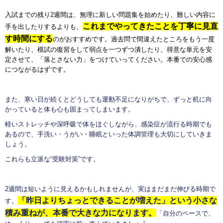
入試までの残り2週間は、無理に新しい問題集を始めたり、難しい内容に
これまでやってきたことを丁寧に見直
手を出したりするよりも、
す時間にする
のがおすすめです。過去問で間違えたところをもう一度
解いたり、模試の復習をして弱点を一つずつ潰したり、得意な単元を安
定させて、「落とさない力」をつけていってください。本番での安心感
につながるはずです。
また、寒い日が続くとどうしても運動不足になりがちで、ずっと机に向
かっていると体も心も固まってしまいます。
軽いストレッチや深呼吸で体をほぐしながら、感染症が流行る時期でも
あるので、手洗い・うがい・睡眠といった体調管理も大切にしていきま
しょう。
これらも立派な“受験対策”です。
2週間は短いように見えるかもしれませんが、実はまだまだ伸びる時期で
「昨日よりちょっとできることが増えた」という小さな
す。
積み重ねが、本番で大きな力になります。
「自分のペースで、