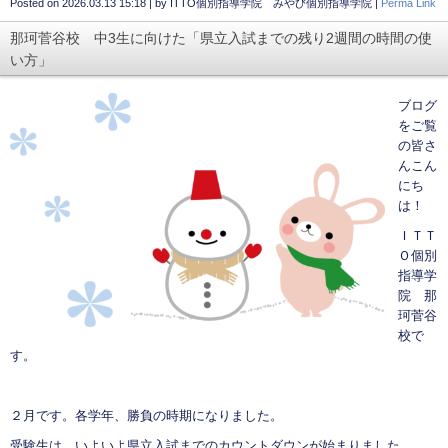
Posted on
2026.03.13 15:18
|
by
ITTO個別指導学院 みやび個別指導学院
|
Perma Link
那珂菅谷校 中3生に向けた「県立入試までの残り2週間の時間の使
い方」
ブログ
をご覧
の皆さ
んこん
にち
は！
ＩＴＴ
Ｏ個別
指導学
院 那
珂菅谷
校で
す。
２月です。各学年、勝負の時期になりました。
受験生は、いよいよ県立入試までのカウントダウンが始まりました。