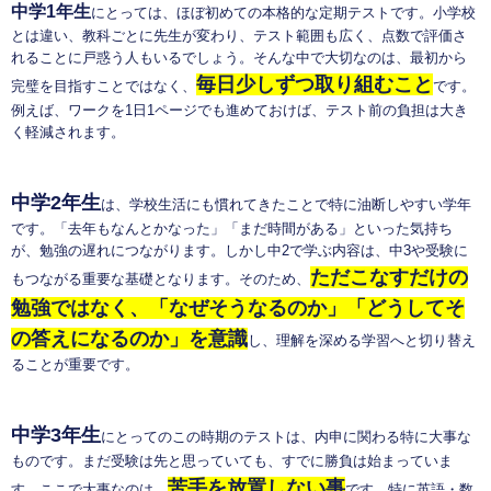
中学1年生
にとっては、ほぼ初めての本格的な定期テストです。小学校
とは違い、教科ごとに先生が変わり、テスト範囲も広く、点数で評価さ
れることに戸惑う人もいるでしょう。そんな中で大切なのは、最初から
毎日少しずつ取り組むこと
完璧を目指すことではなく、
です。
例えば、ワークを1日1ページでも進めておけば、テスト前の負担は大き
く軽減されます。
中学2年生
は、学校生活にも慣れてきたことで特に油断しやすい学年
です。「去年もなんとかなった」「まだ時間がある」といった気持ち
が、勉強の遅れにつながります。しかし中2で学ぶ内容は、中3や受験に
ただこなすだけの
もつながる重要な基礎となります。そのため、
勉強ではなく、「なぜそうなるのか」「どうしてそ
の答えになるのか」を意識
し、理解を深める学習へと切り替え
ることが重要です。
中学3年生
にとってのこの時期のテストは、内申に関わる特に大事な
ものです。まだ受験は先と思っていても、すでに勝負は始まっていま
苦手を放置しない事
す。ここで大事なのは、
です。特に英語・数