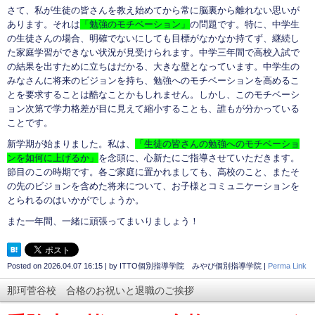
さて、私が生徒の皆さんを教え始めてから常に脳裏から離れない思いが
あります。それは
「勉強のモチベーション」
の問題です。特に、中学生
の生徒さんの場合、明確でないにしても目標がなかなか持てず、継続し
た家庭学習ができない状況が見受けられます。中学三年間で高校入試で
の結果を出すために立ちはだかる、大きな壁となっています。中学生の
みなさんに将来のビジョンを持ち、勉強へのモチベーションを高めるこ
とを要求することは酷なことかもしれません。しかし、このモチベーシ
ョン次第で学力格差が目に見えて縮小することも、誰もが分かっている
ことです。
新学期が始まりました。私は、
「生徒の皆さんの勉強へのモチベーショ
ンを如何に上げるか」
を念頭に、心新たにご指導させていただきます。
節目のこの時期です。各ご家庭に置かれましても、高校のこと、またそ
の先のビジョンを含めた将来について、お子様とコミュニケーションを
とられるのはいかがでしょうか。
また一年間、一緒に頑張ってまいりましょう！
Posted on
2026.04.07 16:15
|
by
ITTO個別指導学院 みやび個別指導学院
|
Perma Link
那珂菅谷校 合格のお祝いと退職のご挨拶