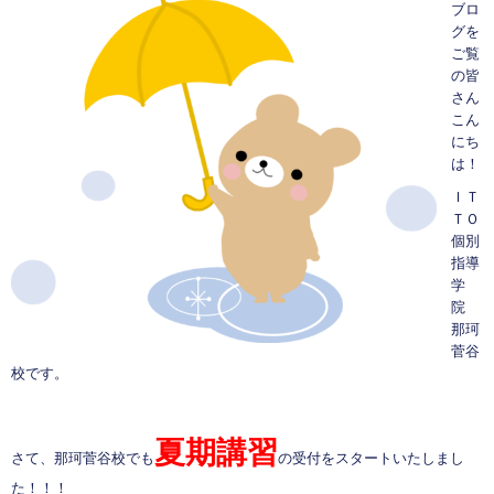
ブロ
グを
ご覧
の皆
さん
こん
にち
は！
ＩＴ
ＴＯ
個別
指導
学
院
那珂
菅谷
校です。
夏期講習
さて、那珂菅谷校でも
の受付をスタートいたしまし
た！！！