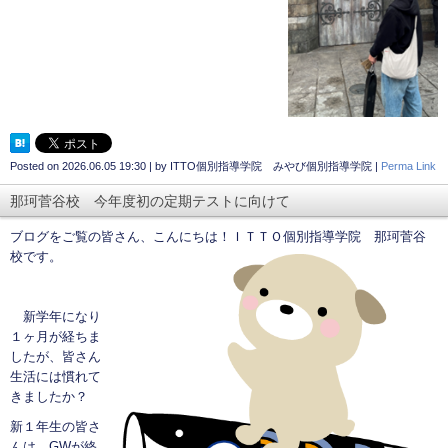
Posted on
2026.06.05 19:30
|
by
ITTO個別指導学院 みやび個別指導学院
|
Perma Link
那珂菅谷校 今年度初の定期テストに向けて
ブログをご覧の皆さん、こんにちは！ＩＴＴＯ個別指導学院 那珂菅谷
校です。
新学年になり
１ヶ月が経ちま
したが、皆さん
生活には慣れて
きましたか？
新１年生の皆さ
んは、GWが終