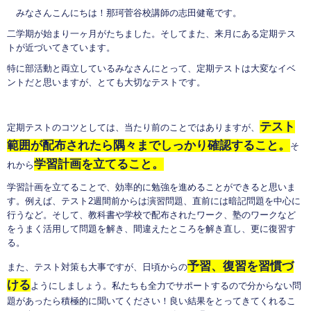
みなさんこんにちは！那珂菅谷校講師の志田健竜です。
二学期が始まり一ヶ月がたちました。そしてまた、来月にある定期テス
トが近づいてきています。
特に部活動と両立しているみなさんにとって、定期テストは大変なイベ
ントだと思いますが、とても大切なテストです。
テスト
定期テストのコツとしては、当たり前のことではありますが、
範囲が配布されたら隅々までしっかり確認すること。
そ
学習計画を立てること。
れから
学習計画を立てることで、効率的に勉強を進めることができると思いま
す。例えば、テスト2週間前からは演習問題、直前には暗記問題を中心に
行うなど。そして、教科書や学校で配布されたワーク、塾のワークなど
をうまく活用して問題を解き、間違えたところを解き直し、更に復習す
る。
予習、復習を習慣づ
また、テスト対策も大事ですが、日頃からの
ける
ようにしましょう。私たちも全力でサポートするので分からない問
題があったら積極的に聞いてください！良い結果をとってきてくれるこ