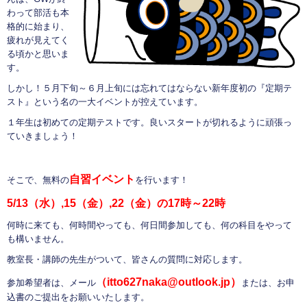
わって部活も本
格的に始まり、
疲れが見えてく
る頃かと思いま
す。
しかし！５月下旬～６月上旬には忘れてはならない新年度初の『定期テ
スト』という名の一大イベントが控えています。
１年生は初めての定期テストです。良いスタートが切れるように頑張っ
ていきましょう！
自習イベント
そこで、無料の
を行います！
5/13（水）,15（金）,22（金）の17時～22時
何時に来ても、何時間やっても、何日間参加しても、何の科目をやって
も構いません。
教室長・講師の先生がついて、皆さんの質問に対応します。
（itto627naka@outlook.jp）
参加希望者は、メール
または、お申
込書のご提出をお願いいたします。