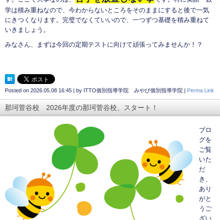
学は積み重ねなので、今わからないところをそのままにすると後で一気
にきつくなります。完璧でなくていいので、一つずつ基礎を積み重ねて
いきましょう。
みなさん、まずは今回の定期テストに向けて頑張ってみませんか！？
Posted on
2026.05.08 16:45
|
by
ITTO個別指導学院 みやび個別指導学院
|
Perma Link
那珂菅谷校 2026年度の那珂菅谷校、スタート！
ブロ
グを
ご覧
いた
だ
き、
あり
がと
うご
ざい