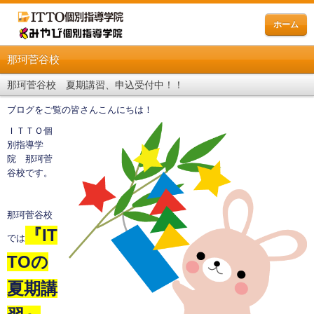
ホーム
那珂菅谷校
那珂菅谷校 夏期講習、申込受付中！！
ブログをご覧の皆さんこんにちは！
ＩＴＴＯ個
別指導学
院 那珂菅
谷校です。
那珂菅谷校
『
IT
では
TO
の
夏期講