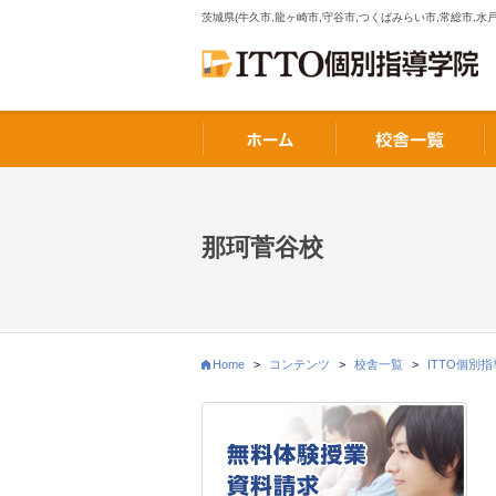
茨城県(牛久市,龍ヶ崎市,守谷市,つくばみらい市,常総市,水戸
那珂菅谷校
Home
>
コンテンツ
>
校舎一覧
>
ITTO個別