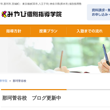
市,那珂市,茨城町） 東京都(町田市,八王子市) 神奈川県(厚木市) 個別指導塾
指導学院
>
那珂菅谷校
那珂菅谷校 ブログ更新中