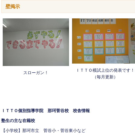
壁掲示
ＩＴＴＯ模試上位の発表です！
スローガン！
（毎月更新）
ＩＴＴＯ個別指導学院 那珂菅谷校 校舎情報
塾生の主な在籍校
【小学校】那珂市立 菅谷小・菅谷東小など