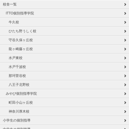
校舎一覧
ITTO個別指導学院
牛久校
ひたち野うしく校
守谷久保ヶ丘校
龍ヶ崎藤ヶ丘校
水戸東校
水戸千波校
那珂菅谷校
八王子北野校
みやび個別指導学院
町田小山ヶ丘校
神奈川厚木校
小学生の個別指導