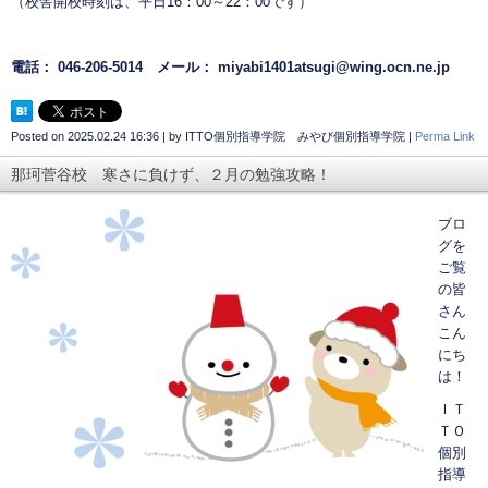
（校舎開校時刻は、平日16：00～22：00です）
電話： 046-206-5014 メール： miyabi1401atsugi@wing.ocn.ne.jp
Posted on
2025.02.24 16:36
|
by
ITTO個別指導学院 みやび個別指導学院
|
Perma Link
那珂菅谷校 寒さに負けず、２月の勉強攻略！
ブロ
グを
ご覧
の皆
さん
こん
にち
は！
ＩＴ
ＴＯ
個別
指導