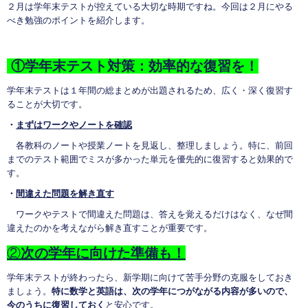
２月は学年末テストが控えている大切な時期ですね。今回は２月にやる
べき勉強のポイントを紹介します。
①
学年末テスト対策：効率的な復習を！
学年末テストは１年間の総まとめが出題されるため、広く・深く復習す
ることが大切です。
・
まずはワークやノートを確認
各教科のノートや授業ノートを見返し、整理しましょう。特に、前回
までのテスト範囲でミスが多かった単元を優先的に復習すると効果的で
す。
・
間違えた問題を解き直す
ワークやテストで間違えた問題は、答えを覚えるだけはなく、なぜ間
違えたのかを考えながら解き直すことが重要です。
②
次の学年に向けた準備も！
学年末テストが終わったら、新学期に向けて苦手分野の克服をしておき
ましょう。
特に数学と英語は、次の学年につがながる内容が多いので、
今のうちに復習しておく
と安心です。