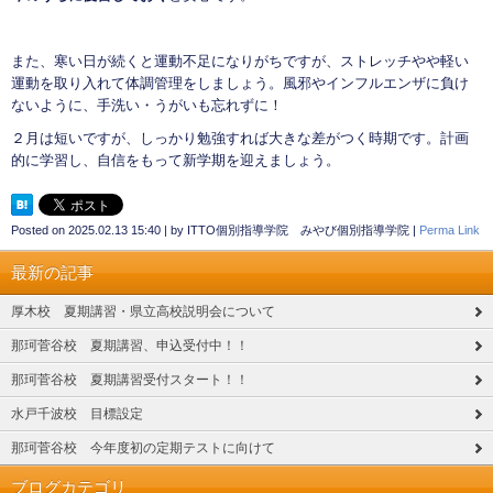
また、寒い日が続くと運動不足になりがちですが、ストレッチやや軽い
運動を取り入れて体調管理をしましょう。風邪やインフルエンザに負け
ないように、手洗い・うがいも忘れずに！
２月は短いですが、しっかり勉強すれば大きな差がつく時期です。計画
的に学習し、自信をもって新学期を迎えましょう。
Posted on
2025.02.13 15:40
|
by
ITTO個別指導学院 みやび個別指導学院
|
Perma Link
最新の記事
厚木校 夏期講習・県立高校説明会について
那珂菅谷校 夏期講習、申込受付中！！
那珂菅谷校 夏期講習受付スタート！！
水戸千波校 目標設定
那珂菅谷校 今年度初の定期テストに向けて
ブログカテゴリ