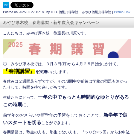
Posted on
2025.02.27 15:18
|
by
ITTO個別指導学院 みやび個別指導学院
|
Perma Link
みやび厚木校 春期講習・新年度入会キャンペーン
こんにちは。みやび厚木校 教室長の川原です。
① みやび厚木校では、３月３日(月)から４月２５日(金)にかけて、
『
春期講習』
を実施
いたします。
春休みは２週間足らずですが、その期間中や前後は学校の宿題も無かっ
たりして、時間を持て余しがちです。
一年の中でもっとも時間的なゆとりがある
生徒たちにとって、
この時期
に、
新学年で良
前学年のおさらいや新学年の予習をしておくことで、
いスタートを切る
ことができます。
春期講習は、塾生の方も、塾生でない方も、『５０分×５回』からお申込