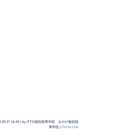
.09.27 16:29
|
by
ITTO個別指導学院 みやび個別指
導学院
|
Perma Link