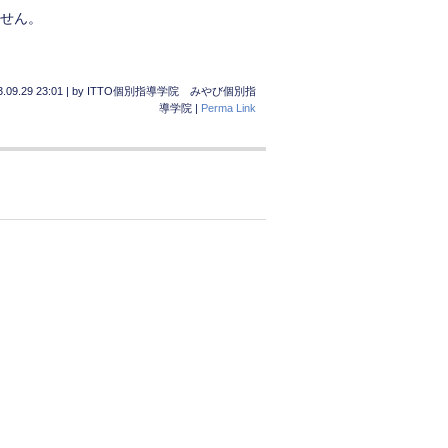
ません。
.09.29 23:01
|
by
ITTO個別指導学院 みやび個別指
導学院
|
Perma Link