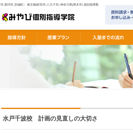
市,那珂市,茨城町） 東京都(町田市,八王子市) 神奈川県(厚木市) 個別指導塾
水戸千波校 計画の見直しの大切さ