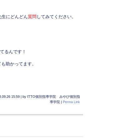
先生にどんどん
質問
してみてください。
てるんです！
ても助かってます。
.09.26 15:59
|
by
ITTO個別指導学院 みやび個別指
導学院
|
Perma Link