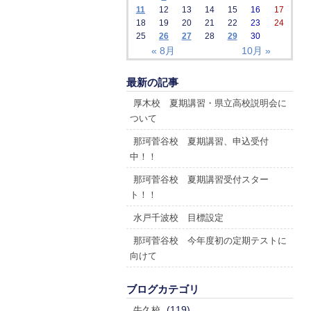
11
12
13
14
15
16
17
18
19
20
21
22
23
24
25
26
27
28
29
30
« 8月
10月 »
最新の記事
厚木校 夏期講習・県立高校説明会に
ついて
那珂菅谷校 夏期講習、申込受付
中！！
那珂菅谷校 夏期講習受付スター
ト！！
水戸千波校 目標設定
那珂菅谷校 今年度初の定期テストに
向けて
ブログカテゴリ
(119)
牛久校