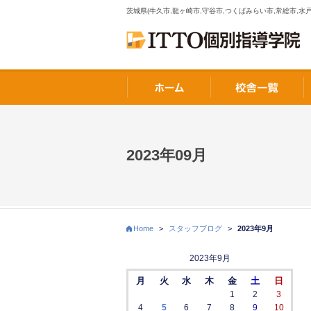
茨城県(牛久市,龍ヶ崎市,守谷市,つくばみらい市,常総市,水戸
2023年09月
Home
>
スタッフブログ
>
2023年9月
2023年9月
月
火
水
木
金
土
日
1
2
3
4
5
6
7
8
9
10