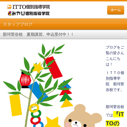
ホーム
スタッフブログ
那珂菅谷校 夏期講習、申込受付中！！
ブログをご
覧の皆さん
こんにち
は！
ＩＴＴＯ個
別指導学
院 那珂菅
谷校です。
那珂菅谷校
『
IT
では
TO
の