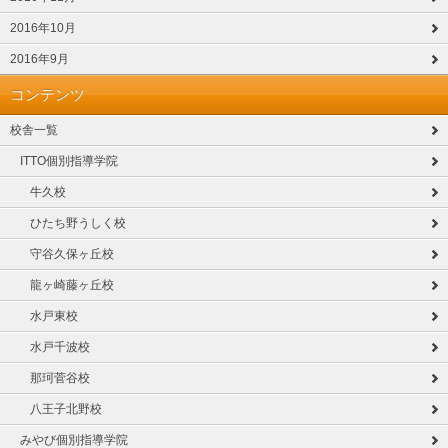
2016年10月
2016年9月
コンテンツ
校舎一覧
ITTO個別指導学院
牛久校
ひたち野うしく校
守谷久保ヶ丘校
龍ヶ崎藤ヶ丘校
水戸東校
水戸千波校
那珂菅谷校
八王子北野校
みやび個別指導学院