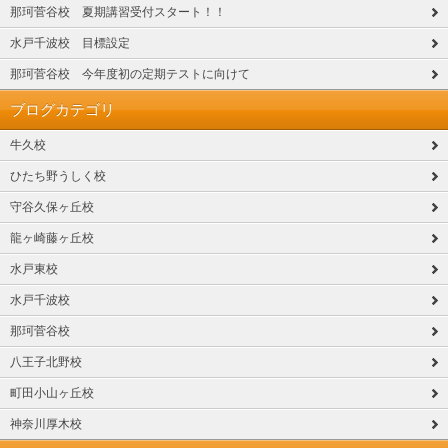
那珂菅谷校 夏期講習受付スタート！！
水戸千波校 目標設定
那珂菅谷校 今年度初の定期テストに向けて
ブログカテゴリ
牛久校
ひたち野うしく校
守谷久保ヶ丘校
龍ヶ崎藤ヶ丘校
水戸東校
水戸千波校
那珂菅谷校
八王子北野校
町田小山ヶ丘校
神奈川厚木校