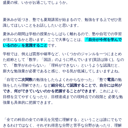
盛夏の候、いかがお過ごしでしょうか。
夏休みが近づき、塾でも夏期講習が始まるので、勉強をする上でぜひ意
識してほしいことをお話ししたいと思います。
夏休みの期間は学校の授業からしばらく離れるので、塾や自宅での学習
が主になるかと思います。ここで大事なことは、
「自分が今何を学んで
いるのか」を意識すること
です。
学校では、例えば図形や確率など、いくつかのジャンルを一つにまとめ
た総称として「数学」「国語」のように呼んでいます(英語は除く)。なの
で、「数学がわからない」「理科ができない」というような認識だと、
膨大な勉強量が必要であると感じ、やる気が低減してしまいますよね。
「自宅で
二次関数
の勉強をしたらよくわからなかった」「塾で
電流
の勉
強をしたら理解できた」など
細分化して認識することで、自分には何が
でき、何ができていないのかを把握することができます
。これにより、
目標を立てやすくなったり、目標達成までの現時点での段階と 必要な勉
強量も具体的に把握できます。
「全ての科目の全ての単元を完璧に理解する」ということは誰にでもで
きるわけではなく、それぞれ得意な分野と苦手な分野があったり、理解