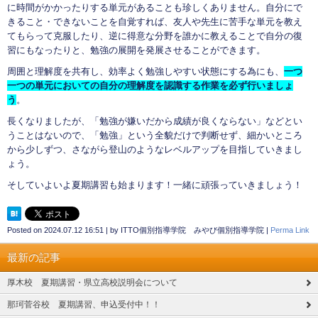
に時間がかかったりする単元があることも珍しくありません。自分にで
きること・できないことを自覚すれば、友人や先生に苦手な単元を教え
てもらって克服したり、逆に得意な分野を誰かに教えることで自分の復
習にもなったりと、勉強の展開を発展させることができます。
周囲と理解度を共有し、効率よく勉強しやすい状態にする為にも、
一つ
一つの単元においての自分の理解度を認識する作業を必ず行いましょ
う
。
長くなりましたが、「勉強が嫌いだから成績が良くならない」などとい
うことはないので、「勉強」という全貌だけで判断せず、細かいところ
から少しずつ、さながら登山のようなレベルアップを目指していきまし
ょう。
そしていよいよ夏期講習も始まります！一緒に頑張っていきましょう！
Posted on
2024.07.12 16:51
|
by
ITTO個別指導学院 みやび個別指導学院
|
Perma Link
最新の記事
厚木校 夏期講習・県立高校説明会について
那珂菅谷校 夏期講習、申込受付中！！