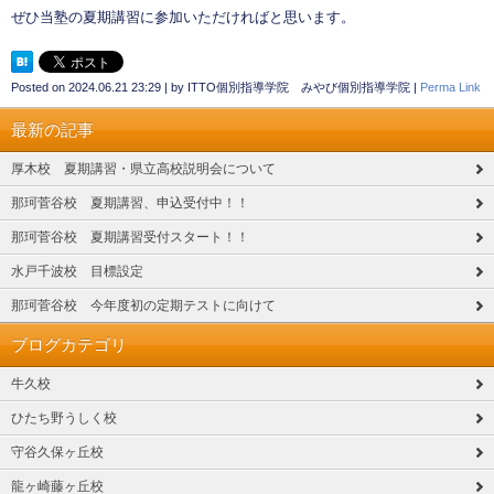
ぜひ当塾の夏期講習に参加いただければと思います。
Posted on
2024.06.21 23:29
|
by
ITTO個別指導学院 みやび個別指導学院
|
Perma Link
最新の記事
厚木校 夏期講習・県立高校説明会について
那珂菅谷校 夏期講習、申込受付中！！
那珂菅谷校 夏期講習受付スタート！！
水戸千波校 目標設定
那珂菅谷校 今年度初の定期テストに向けて
ブログカテゴリ
牛久校
ひたち野うしく校
守谷久保ヶ丘校
龍ヶ崎藤ヶ丘校