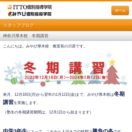
ホーム
スタッフブログ
神奈川厚木校 冬期講習
こんにちは。みやび厚木校 教室長の川原です。
冬期
来月、12月18日(月)から翌年の1月12日(金)まで、みやび厚木校は
講習
を実施します。
（塾生の冬期講習期間は、12月1日から始まります）
中学3年生
勝負の冬
にとって、これから入試までの時期は
です。