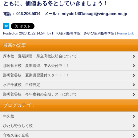
ともに、価値ある冬としていきましょう！
電話： 046-206-5014 メール： miyabi1401atsugi@wing.ocn.ne.jp
Posted on
2023.11.22 14:54
|
by
ITTO個別指導学院 みやび個別指導学院
|
Perma Link
最新の記事
厚木校 夏期講習・県立高校説明会について
那珂菅谷校 夏期講習、申込受付中！！
那珂菅谷校 夏期講習受付スタート！！
水戸千波校 目標設定
那珂菅谷校 今年度初の定期テストに向けて
ブログカテゴリ
牛久校
ひたち野うしく校
守谷久保ヶ丘校