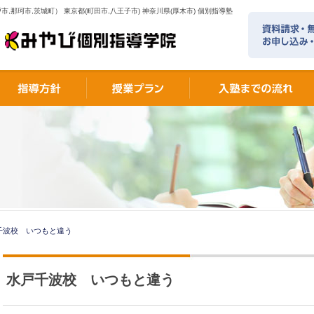
市,那珂市,茨城町） 東京都(町田市,八王子市) 神奈川県(厚木市) 個別指導塾
千波校 いつもと違う
水戸千波校 いつもと違う