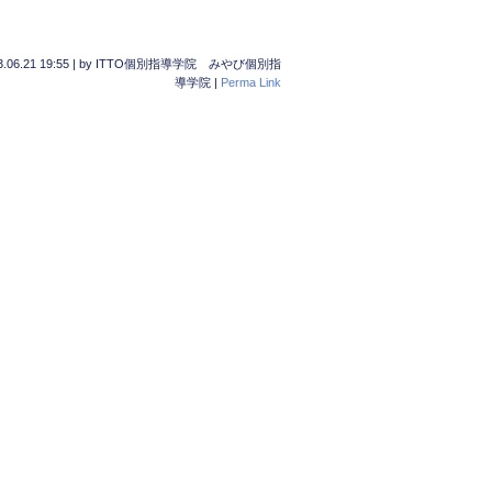
.06.21 19:55
|
by
ITTO個別指導学院 みやび個別指
導学院
|
Perma Link