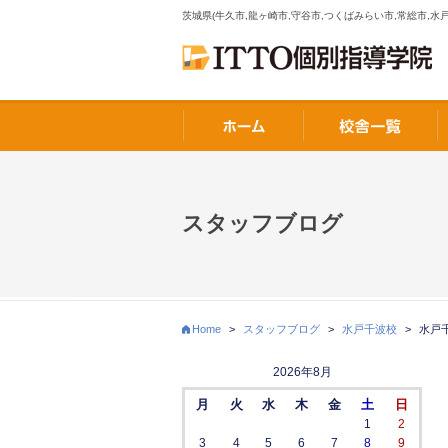
茨城県(牛久市,龍ヶ崎市,守谷市,つくばみらい市,常総市,水戸
スタッフブログ
Home
>
スタッフブログ
>
水戸千波校
>
水戸
2026年8月
月
火
水
木
金
土
日
1
2
3
4
5
6
7
8
9