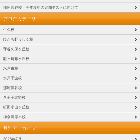
那珂菅谷校 今年度初の定期テストに向けて
ブログカテゴリ
牛久校
ひたち野うしく校
守谷久保ヶ丘校
龍ヶ崎藤ヶ丘校
水戸東校
水戸千波校
那珂菅谷校
八王子北野校
町田小山ヶ丘校
神奈川厚木校
月別アーカイブ
2026年7月