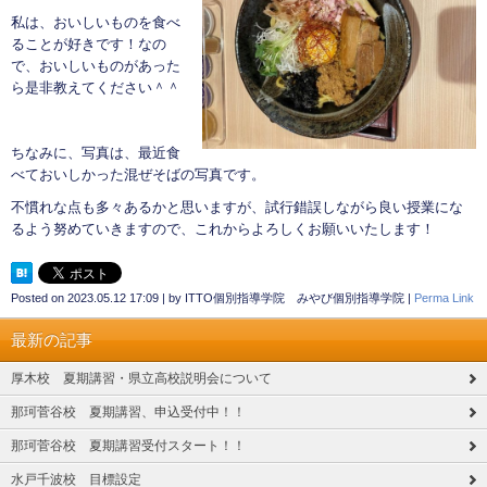
私は、おいしいものを食べ
ることが好きです！なの
で、おいしいものがあった
ら是非教えてください＾＾
ちなみに、写真は、最近食
べておいしかった混ぜそばの写真です。
不慣れな点も多々あるかと思いますが、試行錯誤しながら良い授業にな
るよう努めていきますので、これからよろしくお願いいたします！
Posted on
2023.05.12 17:09
|
by
ITTO個別指導学院 みやび個別指導学院
|
Perma Link
最新の記事
厚木校 夏期講習・県立高校説明会について
那珂菅谷校 夏期講習、申込受付中！！
那珂菅谷校 夏期講習受付スタート！！
水戸千波校 目標設定