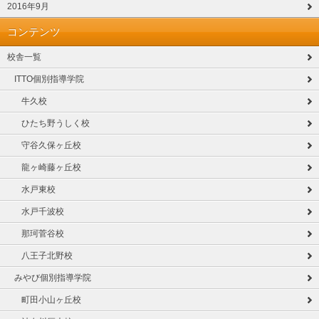
2016年9月
コンテンツ
校舎一覧
ITTO個別指導学院
牛久校
ひたち野うしく校
守谷久保ヶ丘校
龍ヶ崎藤ヶ丘校
水戸東校
水戸千波校
那珂菅谷校
八王子北野校
みやび個別指導学院
町田小山ヶ丘校