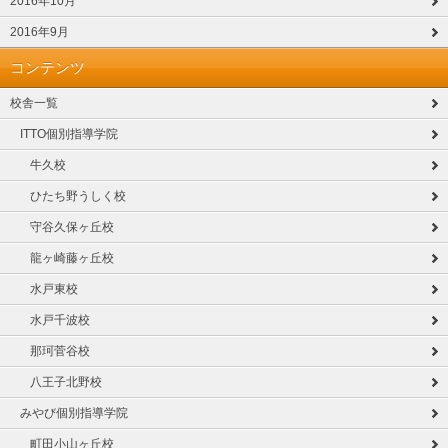
2016年10月
2016年9月
コンテンツ
校舎一覧
ITTO個別指導学院
牛久校
ひたち野うしく校
守谷久保ヶ丘校
龍ヶ崎藤ヶ丘校
水戸東校
水戸千波校
那珂菅谷校
八王子北野校
みやび個別指導学院
町田小山ヶ丘校