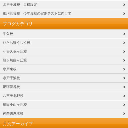
水戸千波校 目標設定
那珂菅谷校 今年度初の定期テストに向けて
ブログカテゴリ
牛久校
ひたち野うしく校
守谷久保ヶ丘校
龍ヶ崎藤ヶ丘校
水戸東校
水戸千波校
那珂菅谷校
八王子北野校
町田小山ヶ丘校
神奈川厚木校
月別アーカイブ