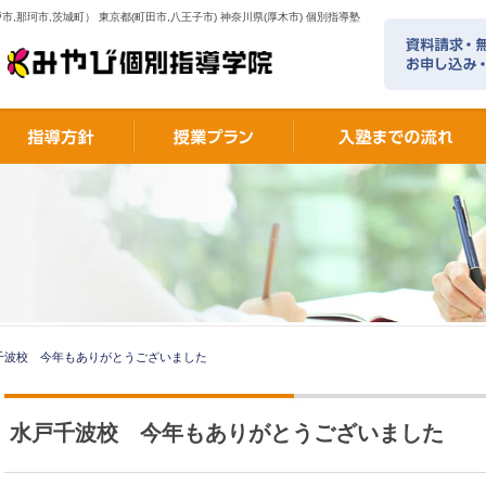
市,那珂市,茨城町） 東京都(町田市,八王子市) 神奈川県(厚木市) 個別指導塾
千波校 今年もありがとうございました
水戸千波校 今年もありがとうございました