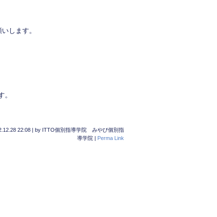
願いします。
。
す。
.12.28 22:08
|
by
ITTO個別指導学院 みやび個別指
導学院
|
Perma Link