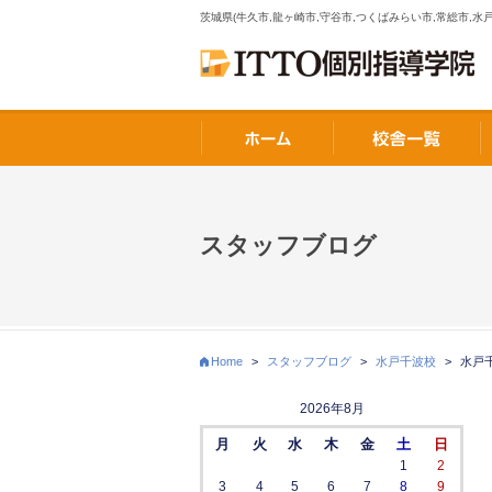
茨城県(牛久市,龍ヶ崎市,守谷市,つくばみらい市,常総市,水戸
スタッフブログ
Home
>
スタッフブログ
>
水戸千波校
>
水戸
2026年8月
月
火
水
木
金
土
日
1
2
3
4
5
6
7
8
9