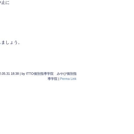
中止に
しましょう。
.05.31 18:38
|
by
ITTO個別指導学院 みやび個別指
導学院
|
Perma Link