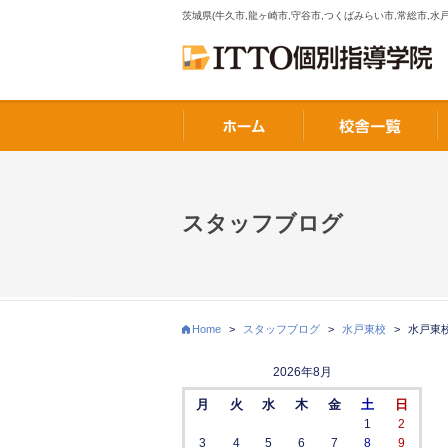
茨城県(牛久市,龍ヶ崎市,守谷市,つくばみらい市,常総市,水戸
スタッフブログ
Home
>
スタッフブログ
>
水戸東校
>
水戸東
2026年8月
月
火
水
木
金
土
日
1
2
3
4
5
6
7
8
9