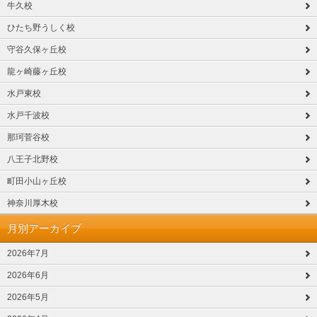
牛久校
ひたち野うしく校
守谷久保ヶ丘校
龍ヶ崎藤ヶ丘校
水戸東校
水戸千波校
那珂菅谷校
八王子北野校
町田小山ヶ丘校
神奈川厚木校
月別アーカイブ
2026年7月
2026年6月
2026年5月