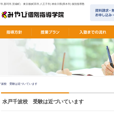
市,那珂市,茨城町） 東京都(町田市,八王子市) 神奈川県(厚木市) 個別指導塾
千波校 受験は近づいています
水戸千波校 受験は近づいています