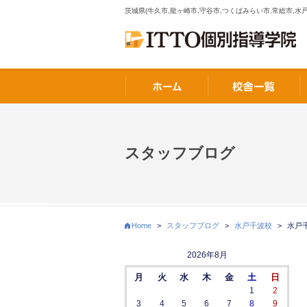
茨城県(牛久市,龍ヶ崎市,守谷市,つくばみらい市,常総市,水戸
スタッフブログ
Home
>
スタッフブログ
>
水戸千波校
>
水戸
2026年8月
月
火
水
木
金
土
日
1
2
3
4
5
6
7
8
9