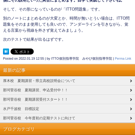
側にその説明といった具合にまとめます。自学で実践して下さいね。
そして、その形になっているのが「ITTO問題集」です。
別のノートにまとめるのが大変とか、時間が無いとうい場合は、ITTO問
題集をそのまま使用しても良いので、アンダーラインを引きながら、覚
える言葉から視線を外さず覚えてみましょう。
次のテストで結果が出るはずです。
Posted on
2022.01.19 12:55
|
by
ITTO個別指導学院 みやび個別指導学院
|
Perma Link
最新の記事
厚木校 夏期講習・県立高校説明会について
那珂菅谷校 夏期講習、申込受付中！！
那珂菅谷校 夏期講習受付スタート！！
水戸千波校 目標設定
那珂菅谷校 今年度初の定期テストに向けて
ブログカテゴリ