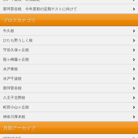
那珂菅谷校 今年度初の定期テストに向けて
ブログカテゴリ
牛久校
ひたち野うしく校
守谷久保ヶ丘校
龍ヶ崎藤ヶ丘校
水戸東校
水戸千波校
那珂菅谷校
八王子北野校
町田小山ヶ丘校
神奈川厚木校
月別アーカイブ