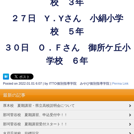
校 ３年
２７日 Y．Yさん 小絹小学
校 ５年
３０日 Ｏ．Ｆさん 御所ケ丘小
学校 ６年
Posted on
2022.01.01 6:07
|
by
ITTO個別指導学院 みやび個別指導学院
|
Perma Link
最新の記事
厚木校 夏期講習・県立高校説明会について
那珂菅谷校 夏期講習、申込受付中！！
那珂菅谷校 夏期講習受付スタート！！
水戸千波校 目標設定