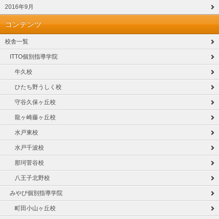
2016年9月
コンテンツ
校舎一覧
ITTO個別指導学院
牛久校
ひたち野うしく校
守谷久保ヶ丘校
龍ヶ崎藤ヶ丘校
水戸東校
水戸千波校
那珂菅谷校
八王子北野校
みやび個別指導学院
町田小山ヶ丘校