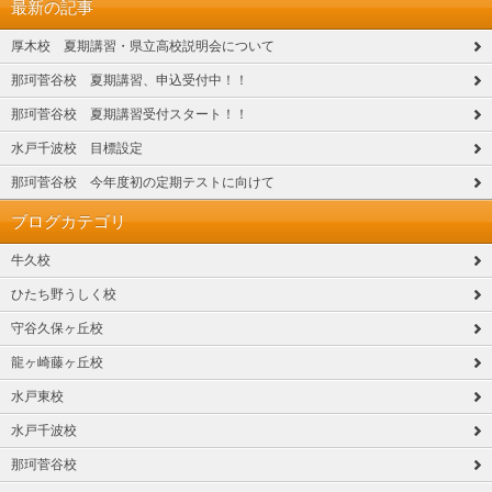
最新の記事
厚木校 夏期講習・県立高校説明会について
那珂菅谷校 夏期講習、申込受付中！！
那珂菅谷校 夏期講習受付スタート！！
水戸千波校 目標設定
那珂菅谷校 今年度初の定期テストに向けて
ブログカテゴリ
牛久校
ひたち野うしく校
守谷久保ヶ丘校
龍ヶ崎藤ヶ丘校
水戸東校
水戸千波校
那珂菅谷校