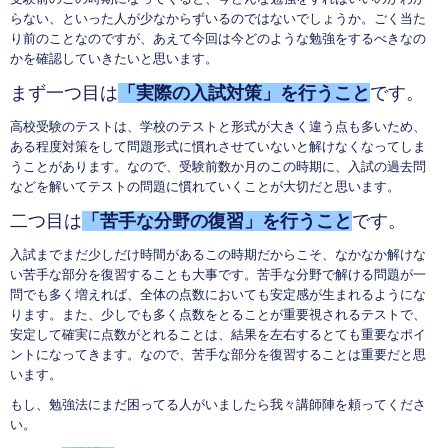
らない、といった人が少なからずいるのではないでしょうか。ごく当た
り前のことなのですが、あえて今回は今どのような勉強をするべきなの
かを確認していきたいと思います。
まず一つ目は
「実際の入試対策」を行うこと
です。
高校受験のテストは、学校のテストと形式が大きく違う点も多いため、
ある程度対策をして問題形式に慣れさせていないと解けなくなってしま
うことがあります。なので、受験前数か月のこの時期に、入試の過去問
などを解いてテストの問題に慣れていくことが大切だと思います。
二つ目は
「苦手な分野の復習」を行うこと
です。
入試までまだ少しだけ時間があるこの時期だからこそ、なかなか解けな
い苦手な部分を復習することも大事です。苦手な分野で解ける問題が一
問でも多く増えれば、全体の点数においても安定感が生まれるようにな
ります。また、少しでも多く点数をとることが重要視されるテストで、
安定して確実に点数がとれることは、結果を左右するとても重要なポイ
ントになってきます。なので、苦手な部分を復習することは重要だと思
います。
もし、勉強法にまだ困ってる人がいましたら我々講師陣を頼ってくださ
い。