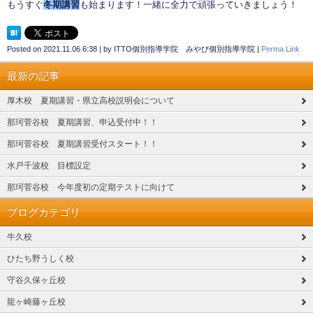
もうすぐ
冬期講習
も始まります！一緒に全力で頑張っていきましょう！
Posted on
2021.11.06 6:38
|
by
ITTO個別指導学院 みやび個別指導学院
|
Perma Link
最新の記事
厚木校 夏期講習・県立高校説明会について
那珂菅谷校 夏期講習、申込受付中！！
那珂菅谷校 夏期講習受付スタート！！
水戸千波校 目標設定
那珂菅谷校 今年度初の定期テストに向けて
ブログカテゴリ
牛久校
ひたち野うしく校
守谷久保ヶ丘校
龍ヶ崎藤ヶ丘校