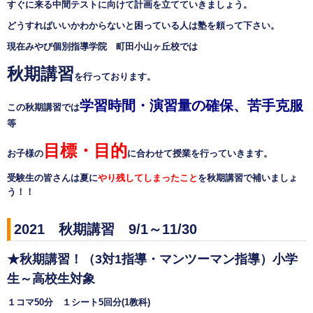
すぐに来る中間テストに向けて計画を立てていきましょう。
どうすればいいかわからないと困っている人は塾を頼って下さい。
現在みやび個別指導学院 町田小山ヶ丘校では
秋期講習
を行っております。
学習時間・演習量の確保、苦手克服
こ
の秋期講習では
等
目標・目的
お子様の
に合わせて
授業を行っていきます。
受験生の皆さんは夏に
やり残してしまったこと
を秋期講習で補いましょ
う！！
2021
秋期講習
9/1
～
11/30
★秋期講習！（
3
対
1
指導・マンツーマン指導）
小学
生～高校生対象
１コマ
50
分 １シート
5
回分
(1
教科
)