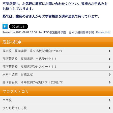
不明点等も、お気軽に教室にお問い合わせください。皆様のお申込みを
お待ちしております。
塾では、生徒の皆さんからの学習相談を講師全員で待っています。
Posted on
2021.09.07 15:56
|
by
ITTO個別指導学院 みやび個別指導学院
|
Perma Link
最新の記事
厚木校 夏期講習・県立高校説明会について
那珂菅谷校 夏期講習、申込受付中！！
那珂菅谷校 夏期講習受付スタート！！
水戸千波校 目標設定
那珂菅谷校 今年度初の定期テストに向けて
ブログカテゴリ
牛久校
ひたち野うしく校