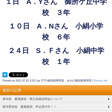
１日 A．Yさん 御所ケ丘中学
校 ３年
１０日 A．Nさん 小絹小学
校 ６年
２４日 S．Ｆさん 小絹中学
校 １年
Posted on
2021.07.01 5:53
|
by
ITTO個別指導学院 みやび個別指導学院
|
Perma Link
最新の記事
厚木校 夏期講習・県立高校説明会について
那珂菅谷校 夏期講習、申込受付中！！