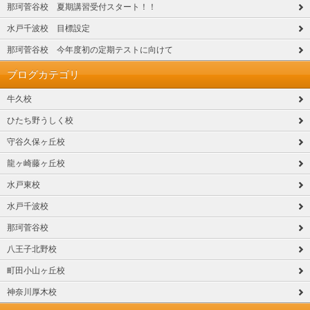
那珂菅谷校 夏期講習受付スタート！！
水戸千波校 目標設定
那珂菅谷校 今年度初の定期テストに向けて
ブログカテゴリ
牛久校
ひたち野うしく校
守谷久保ヶ丘校
龍ヶ崎藤ヶ丘校
水戸東校
水戸千波校
那珂菅谷校
八王子北野校
町田小山ヶ丘校
神奈川厚木校