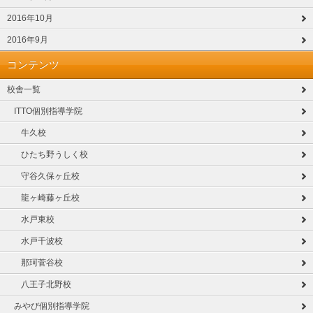
2016年10月
2016年9月
コンテンツ
校舎一覧
ITTO個別指導学院
牛久校
ひたち野うしく校
守谷久保ヶ丘校
龍ヶ崎藤ヶ丘校
水戸東校
水戸千波校
那珂菅谷校
八王子北野校
みやび個別指導学院