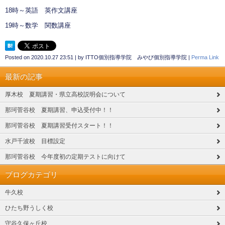
18時～英語 英作文講座
19時～数学 関数講座
Posted on
2020.10.27 23:51
|
by
ITTO個別指導学院 みやび個別指導学院
|
Perma Link
最新の記事
厚木校 夏期講習・県立高校説明会について
那珂菅谷校 夏期講習、申込受付中！！
那珂菅谷校 夏期講習受付スタート！！
水戸千波校 目標設定
那珂菅谷校 今年度初の定期テストに向けて
ブログカテゴリ
牛久校
ひたち野うしく校
守谷久保ヶ丘校