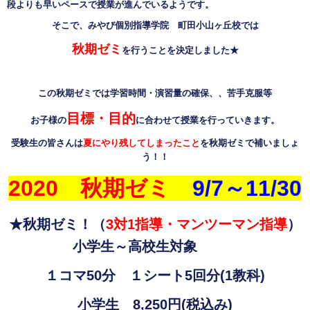
段よりも早いペースで授業が進んでいるようです。
そこで、みやび個別指導学院 町田小山ヶ丘校では
秋期ゼミ
を行うことを決定しました
★
この秋期ゼミでは学習時間・演習量の確保、、苦手克服等
目標・目的
お子様の
に合わせて授業を行っていきます。
受験生の皆さんは
夏に
やり残してしまったこと
を秋期ゼミで補いましょ
う！！
2020
秋期ゼミ
9/7
～
11/30
★秋期ゼミ！（
3
対
1
指導・マンツーマン指導
）
小学生～高校生対象
１コマ
50
分 １シート
5
回分
(1
教科
)
小学生
8,250
円
(
税込み
)