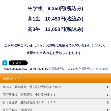
中学生
9,350
円
(
税込み
)
高
1
生
10,450
円
(
税込み
)
高
3
生
12,650
円
(
税込み
)
ご不明点等ございましたら、お気軽に教室までお問い合わせください。
皆様のお申込みをお待ちしております。
Posted on
2020.09.07 15:03
|
by
ITTO個別指導学院 みやび個別指導学院
|
Perma Link
最新の記事
厚木校 夏期講習・県立高校説明会について
那珂菅谷校 夏期講習、申込受付中！！
那珂菅谷校 夏期講習受付スタート！！
水戸千波校 目標設定