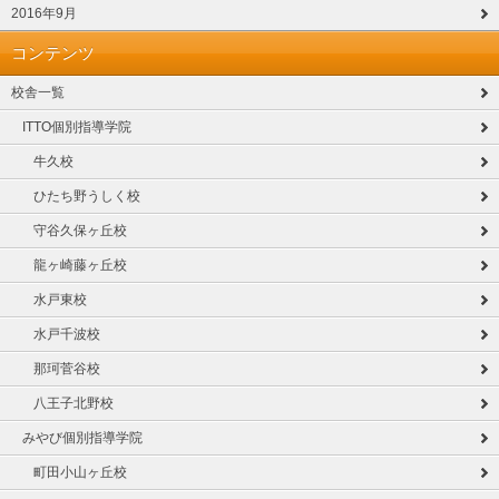
2016年9月
コンテンツ
校舎一覧
ITTO個別指導学院
牛久校
ひたち野うしく校
守谷久保ヶ丘校
龍ヶ崎藤ヶ丘校
水戸東校
水戸千波校
那珂菅谷校
八王子北野校
みやび個別指導学院
町田小山ヶ丘校