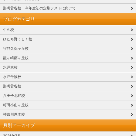
那珂菅谷校 今年度初の定期テストに向けて
ブログカテゴリ
牛久校
ひたち野うしく校
守谷久保ヶ丘校
龍ヶ崎藤ヶ丘校
水戸東校
水戸千波校
那珂菅谷校
八王子北野校
町田小山ヶ丘校
神奈川厚木校
月別アーカイブ
2026年7月