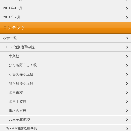
2016年10月
2016年9月
コンテンツ
校舎一覧
ITTO個別指導学院
牛久校
ひたち野うしく校
守谷久保ヶ丘校
龍ヶ崎藤ヶ丘校
水戸東校
水戸千波校
那珂菅谷校
八王子北野校
みやび個別指導学院