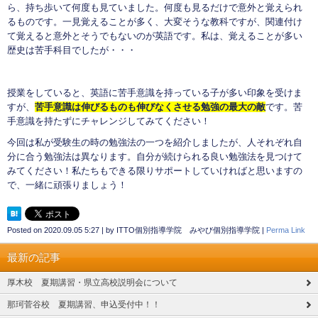
ら、持ち歩いて何度も見ていました。何度も見るだけで意外と覚えられ
るものです。一見覚えることが多く、大変そうな教科ですが、関連付け
て覚えると意外とそうでもないのが英語です。私は、覚えることが多い
歴史は苦手科目でしたが・・・
授業をしていると、英語に苦手意識を持っている子が多い印象を受けま
すが、
苦手意識は伸びるものも伸びなくさせる勉強の最大の敵
です。苦
手意識を持たずにチャレンジしてみてください！
今回は私が受験生の時の勉強法の一つを紹介しましたが、人それぞれ自
分に合う勉強法は異なります。自分が続けられる良い勉強法を見つけて
みてください！私たちもできる限りサポートしていければと思いますの
で、一緒に頑張りましょう！
Posted on
2020.09.05 5:27
|
by
ITTO個別指導学院 みやび個別指導学院
|
Perma Link
最新の記事
厚木校 夏期講習・県立高校説明会について
那珂菅谷校 夏期講習、申込受付中！！