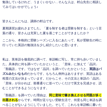
勉強しているけれど、うまくいかない…そんな人は、村山先生に相談し
てみてはいかがでしょう♪
皆さんこんにちは、講師の村山です。
夏期講習お疲れさまでした。「夏を制する者は受験を制する」という言
葉の通り、皆さんは充実した夏を過ごすことができましたか？
ここから、本格的に受験シーズンに入るにあたって、私が受験生の時に
行っていた英語の勉強法を少し紹介したいと思います。
私は、英単語を徹底的に調べて、単語帳に写し、常に持ち歩いていまし
た。具体的に何を調べていたかというと、「意味」に加えて「品詞」
「類義語」です。ではなぜ「品詞」を調べていたかというと、
英語はパ
ズルみたいなもの
だからです。もちろん例外はありますが、英語はある
程度の文法が決まっています。だからこそ、その文法と単語の「品詞」
「意味」が分かれば、順番通りに並べていくだけで英文を完成させ、読
むことができるようになります。
「類義語」を調べていた理由は、
同じ意味で書き換えさせる問題が多く
出題される
からです。時間が足りない受験生活で、何度も同じ単語を調
べることがないようにしていました。そして、これらを単語帳に書いた