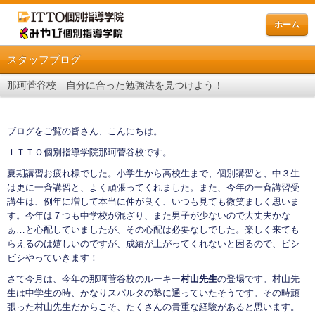
ホーム
スタッフブログ
那珂菅谷校 自分に合った勉強法を見つけよう！
ブログをご覧の皆さん、こんにちは。
ＩＴＴＯ個別指導学院那珂菅谷校です。
夏期講習お疲れ様でした。小学生から高校生まで、個別講習と、中３生
は更に一斉講習と、よく頑張ってくれました。また、今年の一斉講習受
講生は、例年に増して本当に仲が良く、いつも見ても微笑ましく思いま
す。今年は７つも中学校が混ざり、また男子が少ないので大丈夫かな
ぁ…と心配していましたが、その心配は必要なしでした。楽しく来ても
らえるのは嬉しいのですが、成績が上がってくれないと困るので、ビシ
ビシやっていきます！
さて今月は、今年の那珂菅谷校のルーキー
村山先生
の登場です。村山先
生は中学生の時、かなりスパルタの塾に通っていたそうです。その時頑
張った村山先生だからこそ、たくさんの貴重な経験があると思います。