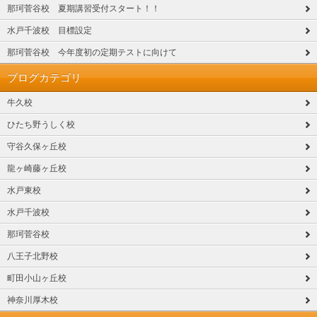
那珂菅谷校 夏期講習受付スタート！！
水戸千波校 目標設定
那珂菅谷校 今年度初の定期テストに向けて
ブログカテゴリ
牛久校
ひたち野うしく校
守谷久保ヶ丘校
龍ヶ崎藤ヶ丘校
水戸東校
水戸千波校
那珂菅谷校
八王子北野校
町田小山ヶ丘校
神奈川厚木校