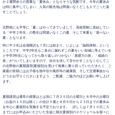
か２週間余りの貴重な「夏休み」となりそうな気配です。今年の夏休み
は特に集中してしまい、人気の観光地は間違いなくどこも人でごった返
すことでしょう。
北野校にも平等に「夏」はやってきていまして、高校受験に直結してい
る「中学２年生」の塾生は間違いなくこの夏、そして来夏も「遊べない
夏」となります。
特に中３生は会場模試も７月には始まり、いよいよ「臨戦体制」という
ところです。中学2年生もご多分に漏れずこの夏をいい加減に考えている
と中学3年生になってから取り返しのつかない「基礎力の差」「成績の
差」がついてしまいますので、自分を決して甘やかすことなく心してこ
の北野校の夏期講習(夏個別)を受けて無事に乗り切っていただきたく、ご
家庭の皆様にはお子様を熱中症や風邪等の健康面、そして交通事故から
どうかお守りくださいますよう、ご配慮、ご協力のほどお願い申し上げ
ます。
夏期講習は通常の授業はとは別に７月２５日の土曜日と８月中の土曜日
（お盆の１５日は除く）の合計５週と８月６日から２３日までの夏休み
を中心に夏個別を実施する予定でおります。 詳しくは７月１０日ころ
までにはお申込みいただいた生徒に順次夏個別のスケジュールを個々に