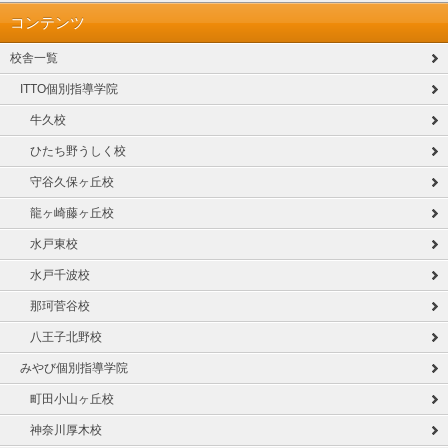
コンテンツ
校舎一覧
ITTO個別指導学院
牛久校
ひたち野うしく校
守谷久保ヶ丘校
龍ヶ崎藤ヶ丘校
水戸東校
水戸千波校
那珂菅谷校
八王子北野校
みやび個別指導学院
町田小山ヶ丘校
神奈川厚木校