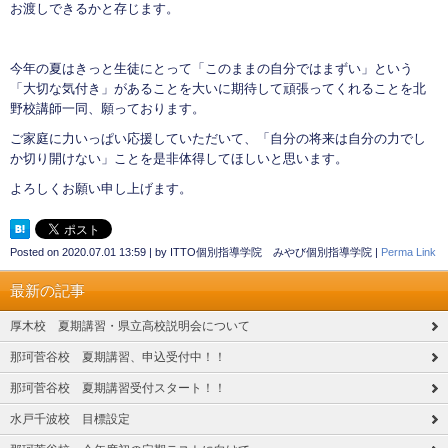
お渡しできるかと存じます。
今年の夏はきっと生徒にとって「このままの自分ではまずい」という
「大切な気付き」があることを大いに期待して頑張ってくれることを北
野校講師一同、願っております。
ご家庭に力いっぱい応援していただいて、「自分の将来は自分の力でし
か切り開けない」ことを是非体得してほしいと思います。
よろしくお願い申し上げます。
Posted on
2020.07.01 13:59
|
by
ITTO個別指導学院 みやび個別指導学院
|
Perma Link
最新の記事
厚木校 夏期講習・県立高校説明会について
那珂菅谷校 夏期講習、申込受付中！！
那珂菅谷校 夏期講習受付スタート！！
水戸千波校 目標設定