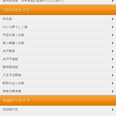
那珂菅谷校 今年度初の定期テストに向けて
ブログカテゴリ
牛久校
ひたち野うしく校
守谷久保ヶ丘校
龍ヶ崎藤ヶ丘校
水戸東校
水戸千波校
那珂菅谷校
八王子北野校
町田小山ヶ丘校
神奈川厚木校
月別アーカイブ
2026年7月