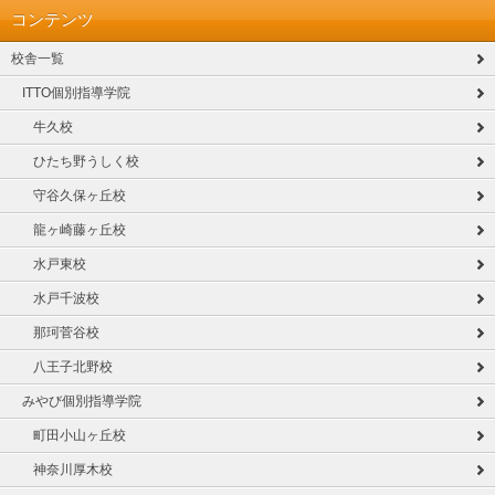
コンテンツ
校舎一覧
ITTO個別指導学院
牛久校
ひたち野うしく校
守谷久保ヶ丘校
龍ヶ崎藤ヶ丘校
水戸東校
水戸千波校
那珂菅谷校
八王子北野校
みやび個別指導学院
町田小山ヶ丘校
神奈川厚木校