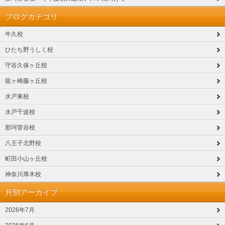
ブログカテゴリ
牛久校
ひたち野うしく校
守谷久保ヶ丘校
龍ヶ崎藤ヶ丘校
水戸東校
水戸千波校
那珂菅谷校
八王子北野校
町田小山ヶ丘校
神奈川厚木校
月別アーカイブ
2026年7月