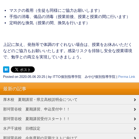
マスクの着用（生徒も同様にご協力お願いします）
手指の消毒、備品の消毒（授業前後、授業と授業の間に行います）
定時的な換気（授業の間、換気を行います）
上記に加え、発熱等で体調のすぐれない場合は、授業をお休みいただく
などのご協力もお願いいたします。感染リスクを排除し安全な授業環境
で、勉学との両立を実現していきましょう。
Posted on
2020.05.06 20:25
|
by
ITTO個別指導学院 みやび個別指導学院
|
Perma Link
最新の記事
厚木校 夏期講習・県立高校説明会について
那珂菅谷校 夏期講習、申込受付中！！
那珂菅谷校 夏期講習受付スタート！！
水戸千波校 目標設定
那珂菅谷校 今年度初の定期テストに向けて