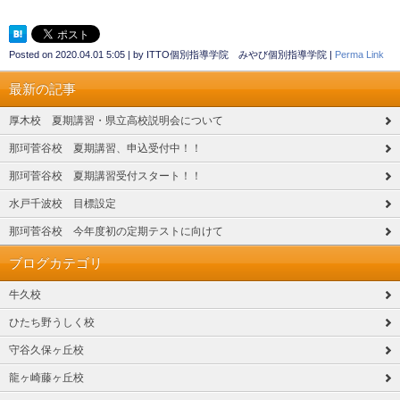
Posted on
2020.04.01 5:05
|
by
ITTO個別指導学院 みやび個別指導学院
|
Perma Link
最新の記事
厚木校 夏期講習・県立高校説明会について
那珂菅谷校 夏期講習、申込受付中！！
那珂菅谷校 夏期講習受付スタート！！
水戸千波校 目標設定
那珂菅谷校 今年度初の定期テストに向けて
ブログカテゴリ
牛久校
ひたち野うしく校
守谷久保ヶ丘校
龍ヶ崎藤ヶ丘校