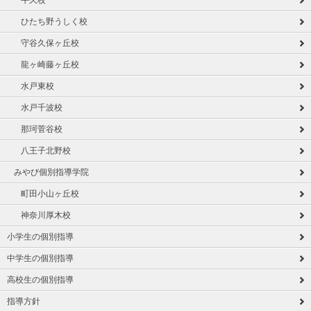
牛久校
ひたち野うしく校
守谷久保ヶ丘校
龍ヶ崎藤ヶ丘校
水戸東校
水戸千波校
那珂菅谷校
八王子北野校
みやび個別指導学院
町田小山ヶ丘校
神奈川厚木校
小学生の個別指導
中学生の個別指導
高校生の個別指導
指導方針