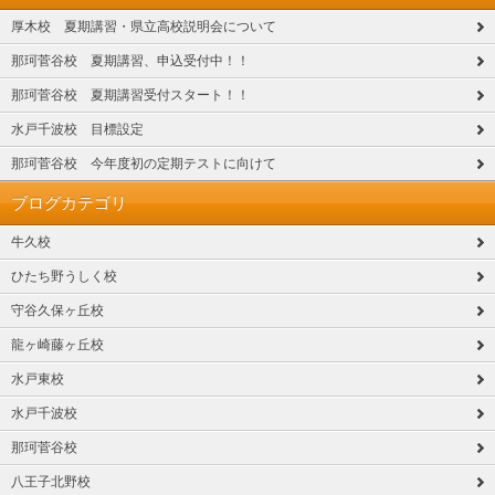
厚木校 夏期講習・県立高校説明会について
那珂菅谷校 夏期講習、申込受付中！！
那珂菅谷校 夏期講習受付スタート！！
水戸千波校 目標設定
那珂菅谷校 今年度初の定期テストに向けて
ブログカテゴリ
牛久校
ひたち野うしく校
守谷久保ヶ丘校
龍ヶ崎藤ヶ丘校
水戸東校
水戸千波校
那珂菅谷校
八王子北野校