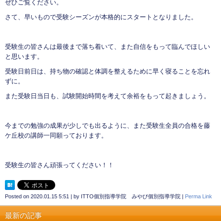
ぜひご覧ください。
さて、早いもので受験シーズンが本格的にスタートとなりました。
受験生の皆さんは最後まで落ち着いて、また自信をもって臨んでほしい
と思います。
受験日前日は、持ち物の確認と体調を整えるために早く寝ることを忘れ
ずに。
また受験日当日も、試験開始時間を考えて余裕をもって起きましょう。
今までの勉強の成果が少しでも出るように、また受験生全員の合格を藤
ケ丘校の講師一同願っております。
受験生の皆さん頑張ってください！！
Posted on
2020.01.15 5:51
|
by
ITTO個別指導学院 みやび個別指導学院
|
Perma Link
最新の記事