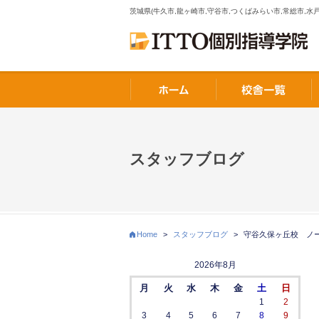
茨城県(牛久市,龍ヶ崎市,守谷市,つくばみらい市,常総市,水戸
スタッフブログ
Home
>
スタッフブログ
>
守谷久保ヶ丘校 ノ
2026年8月
月
火
水
木
金
土
日
1
2
3
4
5
6
7
8
9