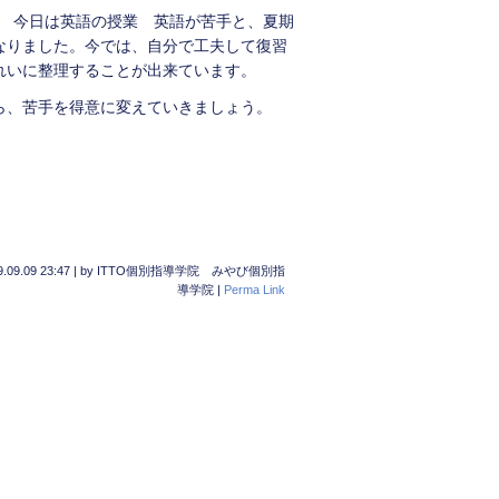
くん 今日は英語の授業 英語が苦手と、夏期
なりました。今では、自分で工夫して復習
れいに整理することが出来ています。
ら、苦手を得意に変えていきましょう。
.09.09 23:47
|
by
ITTO個別指導学院 みやび個別指
導学院
|
Perma Link