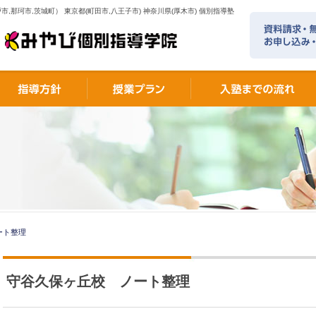
市,那珂市,茨城町） 東京都(町田市,八王子市) 神奈川県(厚木市) 個別指導塾
ート整理
守谷久保ヶ丘校 ノート整理