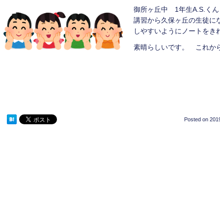
御所ヶ丘中 1年生A.S.
講習から久保ヶ丘の生徒に
しやすいようにノートをき
素晴らしいです。 これか
Posted on
2019