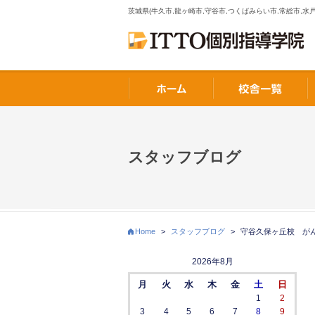
茨城県(牛久市,龍ヶ崎市,守谷市,つくばみらい市,常総市,水戸
スタッフブログ
Home
>
スタッフブログ
>
守谷久保ヶ丘校 が
2026年8月
月
火
水
木
金
土
日
1
2
3
4
5
6
7
8
9