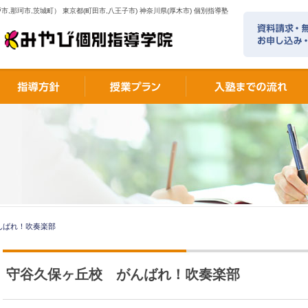
市,那珂市,茨城町） 東京都(町田市,八王子市) 神奈川県(厚木市) 個別指導塾
んばれ！吹奏楽部
守谷久保ヶ丘校 がんばれ！吹奏楽部