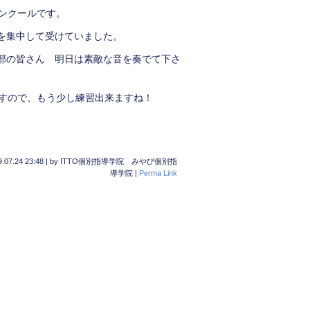
コンクールです。
を集中して受けていました。
部の皆さん 明日は素敵な音を奏でて下さ
ですので、もう少し練習出来ますね！
.07.24 23:48
|
by
ITTO個別指導学院 みやび個別指
導学院
|
Perma Link