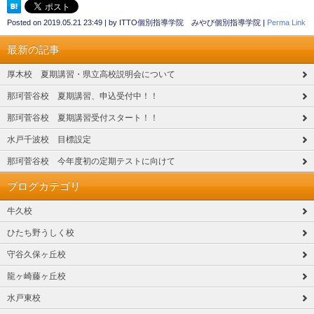
Posted on
2019.05.21 23:49
|
by
ITTO個別指導学院 みやび個別指導学院
|
Perma Link
最新の記事
厚木校 夏期講習・県立高校説明会について
那珂菅谷校 夏期講習、申込受付中！！
那珂菅谷校 夏期講習受付スタート！！
水戸千波校 目標設定
那珂菅谷校 今年度初の定期テストに向けて
ブログカテゴリ
牛久校
ひたち野うしく校
守谷久保ヶ丘校
龍ヶ崎藤ヶ丘校
水戸東校