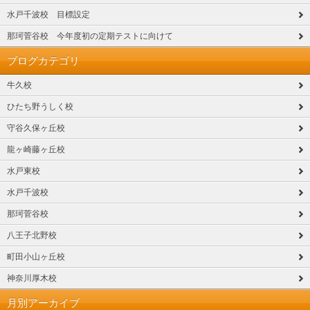
水戸千波校 目標設定
那珂菅谷校 今年度初の定期テストに向けて
ブログカテゴリ
牛久校
ひたち野うしく校
守谷久保ヶ丘校
龍ヶ崎藤ヶ丘校
水戸東校
水戸千波校
那珂菅谷校
八王子北野校
町田小山ヶ丘校
神奈川厚木校
月別アーカイブ