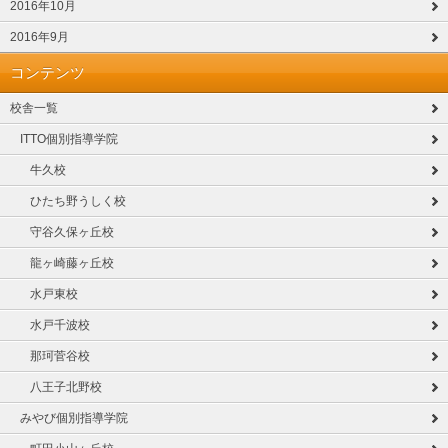
2016年10月
2016年9月
コンテンツ
校舎一覧
ITTO個別指導学院
牛久校
ひたち野うしく校
守谷久保ヶ丘校
龍ヶ崎藤ヶ丘校
水戸東校
水戸千波校
那珂菅谷校
八王子北野校
みやび個別指導学院