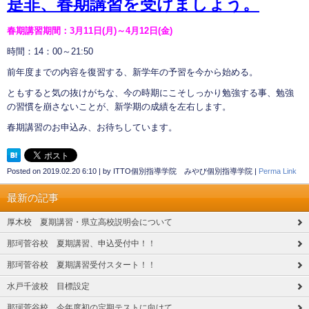
是非、春期講習を受けましょう。
春期講習期間：3月11日(月)～4月12日(金)
時間：14：00～21:50
前年度までの内容を復習する、新学年の予習を今から始める。
ともすると気の抜けがちな、今の時期にこそしっかり勉強する事、勉強
の習慣を崩さないことが、新学期の成績を左右します。
春期講習のお申込み、お待ちしています。
Posted on
2019.02.20 6:10
|
by
ITTO個別指導学院 みやび個別指導学院
|
Perma Link
最新の記事
厚木校 夏期講習・県立高校説明会について
那珂菅谷校 夏期講習、申込受付中！！
那珂菅谷校 夏期講習受付スタート！！
水戸千波校 目標設定
那珂菅谷校 今年度初の定期テストに向けて