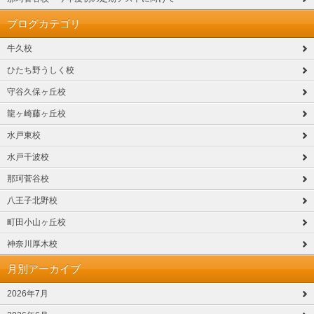
ブログカテゴリ
牛久校
ひたち野うしく校
守谷久保ヶ丘校
龍ヶ崎藤ヶ丘校
水戸東校
水戸千波校
那珂菅谷校
八王子北野校
町田小山ヶ丘校
神奈川厚木校
月別アーカイブ
2026年7月