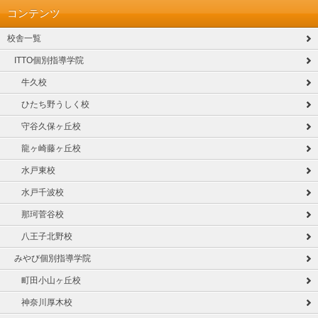
コンテンツ
校舎一覧
ITTO個別指導学院
牛久校
ひたち野うしく校
守谷久保ヶ丘校
龍ヶ崎藤ヶ丘校
水戸東校
水戸千波校
那珂菅谷校
八王子北野校
みやび個別指導学院
町田小山ヶ丘校
神奈川厚木校