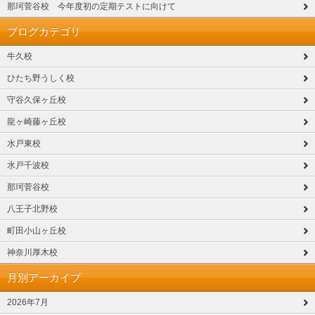
那珂菅谷校 今年度初の定期テストに向けて
ブログカテゴリ
牛久校
ひたち野うしく校
守谷久保ヶ丘校
龍ヶ崎藤ヶ丘校
水戸東校
水戸千波校
那珂菅谷校
八王子北野校
町田小山ヶ丘校
神奈川厚木校
月別アーカイブ
2026年7月