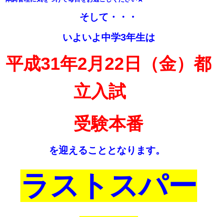
そして・・・
いよいよ中学3年生
は
平成31年2
月
22
日（金）都
立入試
受験本番
を迎えることとなります。
ラストスパー