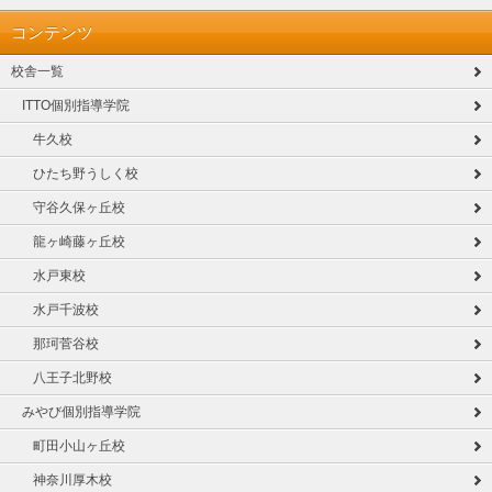
コンテンツ
校舎一覧
ITTO個別指導学院
牛久校
ひたち野うしく校
守谷久保ヶ丘校
龍ヶ崎藤ヶ丘校
水戸東校
水戸千波校
那珂菅谷校
八王子北野校
みやび個別指導学院
町田小山ヶ丘校
神奈川厚木校