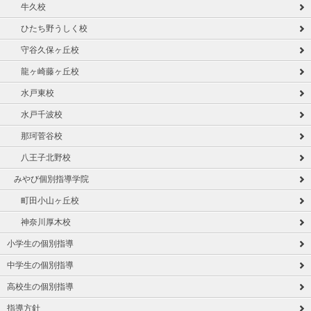
牛久校
ひたち野うしく校
守谷久保ヶ丘校
龍ヶ崎藤ヶ丘校
水戸東校
水戸千波校
那珂菅谷校
八王子北野校
みやび個別指導学院
町田小山ヶ丘校
神奈川厚木校
小学生の個別指導
中学生の個別指導
高校生の個別指導
指導方針