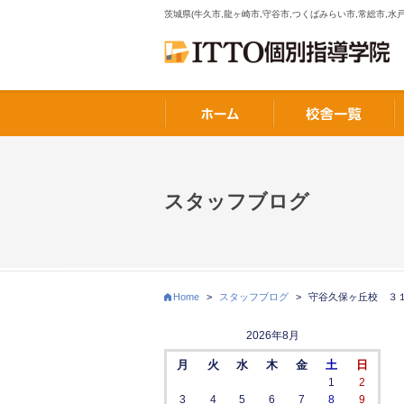
茨城県(牛久市,龍ヶ崎市,守谷市,つくばみらい市,常総市,水戸
スタッフブログ
Home
>
スタッフブログ
>
守谷久保ヶ丘校 ３
2026年8月
月
火
水
木
金
土
日
1
2
3
4
5
6
7
8
9