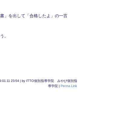
書」を出して「合格したよ」の一言
う。
9.01.11 23:54
|
by
ITTO個別指導学院 みやび個別指
導学院
|
Perma Link