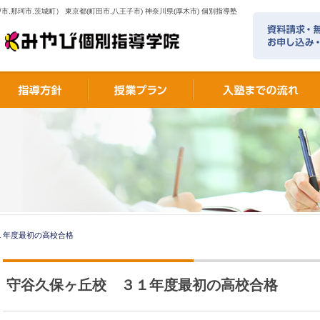
市,那珂市,茨城町） 東京都(町田市,八王子市) 神奈川県(厚木市) 個別指導塾
１年度最初の高校合格
守谷久保ヶ丘校 ３１年度最初の高校合格