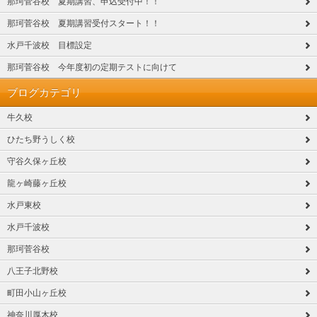
那珂菅谷校 夏期講習、申込受付中！！
那珂菅谷校 夏期講習受付スタート！！
水戸千波校 目標設定
那珂菅谷校 今年度初の定期テストに向けて
ブログカテゴリ
牛久校
ひたち野うしく校
守谷久保ヶ丘校
龍ヶ崎藤ヶ丘校
水戸東校
水戸千波校
那珂菅谷校
八王子北野校
町田小山ヶ丘校
神奈川厚木校