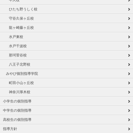
牛久校
ひたち野うしく校
守谷久保ヶ丘校
龍ヶ崎藤ヶ丘校
水戸東校
水戸千波校
那珂菅谷校
八王子北野校
みやび個別指導学院
町田小山ヶ丘校
神奈川厚木校
小学生の個別指導
中学生の個別指導
高校生の個別指導
指導方針