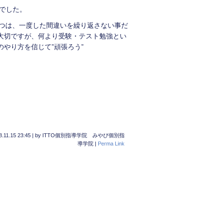
負でした。
1つは、一度した間違いを繰り返さない事だ
大切ですが、何より受験・テスト勉強とい
やり方を信じて”頑張ろう”
8.11.15 23:45
|
by
ITTO個別指導学院 みやび個別指
導学院
|
Perma Link