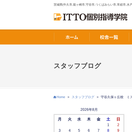
茨城県(牛久市,龍ヶ崎市,守谷市,つくばみらい市,常総市,水戸
スタッフブログ
Home
>
スタッフブログ
>
守谷久保ヶ丘校 ミ
2026年8月
月
火
水
木
金
土
日
1
2
3
4
5
6
7
8
9