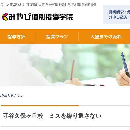
市,那珂市,茨城町） 東京都(町田市,八王子市) 神奈川県(厚木市) 個別指導塾
スを繰り返さない
守谷久保ヶ丘校 ミスを繰り返さない