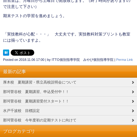
自習室は、月曜日から土曜日で開放致します。（終了時間がありますの
で注意して下さい）
期末テストの学習を進めましょう。
「実技教科が心配・・・」 大丈夫です。実技教科対策プリントも教室
には揃っていますよ。
Posted on
2018.11.06 17:00
|
by
ITTO個別指導学院 みやび個別指導学院
|
Perma Link
最新の記事
厚木校 夏期講習・県立高校説明会について
那珂菅谷校 夏期講習、申込受付中！！
那珂菅谷校 夏期講習受付スタート！！
水戸千波校 目標設定
那珂菅谷校 今年度初の定期テストに向けて
ブログカテゴリ