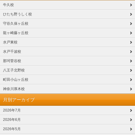
牛久校
ひたち野うしく校
守谷久保ヶ丘校
龍ヶ崎藤ヶ丘校
水戸東校
水戸千波校
那珂菅谷校
八王子北野校
町田小山ヶ丘校
神奈川厚木校
月別アーカイブ
2026年7月
2026年6月
2026年5月