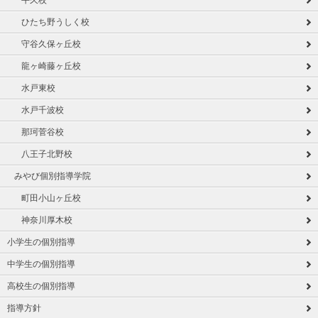
牛久校
ひたち野うしく校
守谷久保ヶ丘校
龍ヶ崎藤ヶ丘校
水戸東校
水戸千波校
那珂菅谷校
八王子北野校
みやび個別指導学院
町田小山ヶ丘校
神奈川厚木校
小学生の個別指導
中学生の個別指導
高校生の個別指導
指導方針