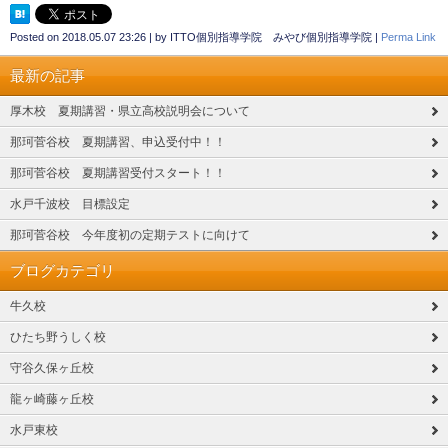
Posted on
2018.05.07 23:26
|
by
ITTO個別指導学院 みやび個別指導学院
|
Perma Link
最新の記事
厚木校 夏期講習・県立高校説明会について
那珂菅谷校 夏期講習、申込受付中！！
那珂菅谷校 夏期講習受付スタート！！
水戸千波校 目標設定
那珂菅谷校 今年度初の定期テストに向けて
ブログカテゴリ
牛久校
ひたち野うしく校
守谷久保ヶ丘校
龍ヶ崎藤ヶ丘校
水戸東校