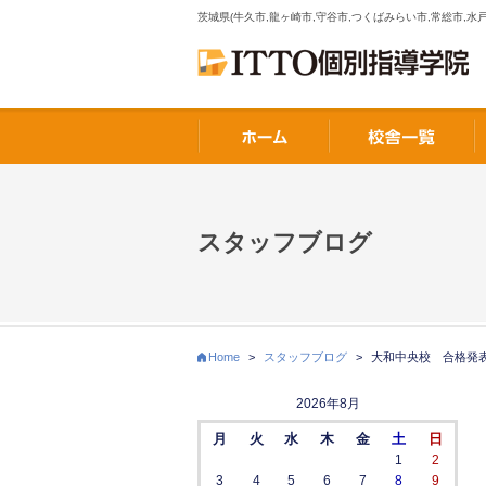
茨城県(牛久市,龍ヶ崎市,守谷市,つくばみらい市,常総市,水戸
スタッフブログ
Home
>
スタッフブログ
>
大和中央校 合格発
2026年8月
月
火
水
木
金
土
日
1
2
3
4
5
6
7
8
9